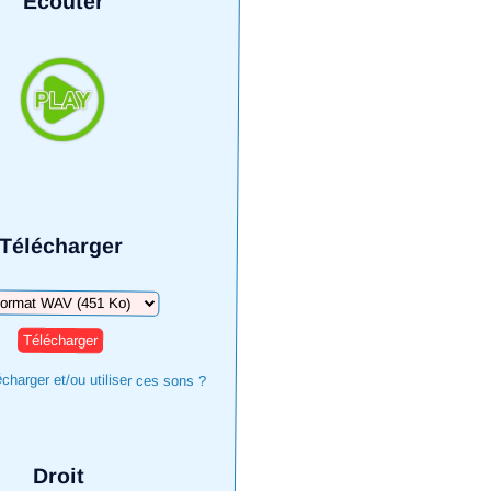
Écouter
Télécharger
harger
harger et/ou utiliser ces sons ?
Droit