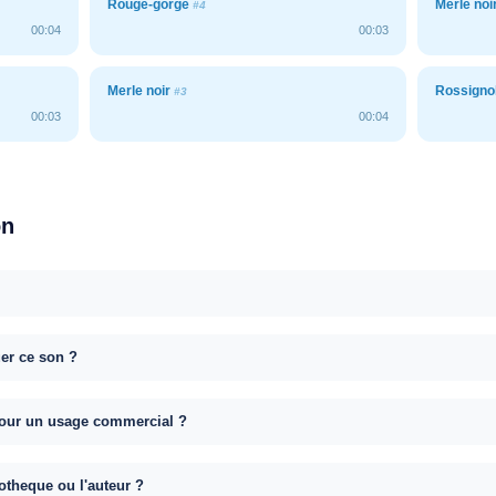
Rouge-gorge
Merle noi
#4
00:04
00:03
Merle noir
Rossigno
#3
00:03
00:04
on
uer ce son ?
e pour un usage commercial ?
otheque ou l'auteur ?