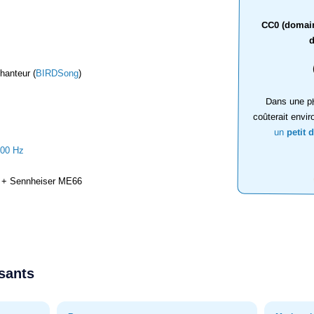
CC0 (domaine
d
hanteur (
BIRDSong
)
Dans une ph
coûterait envir
un
petit 
000 Hz
+ Sennheiser ME66
ssants