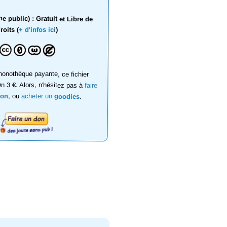
 public) : Gratuit et Libre de
roits (
+ d'infos ici
)
onothèque payante, ce fichier
on 3 €. Alors, n'hésitez pas à
faire
don
, ou
acheter un
goodies
.