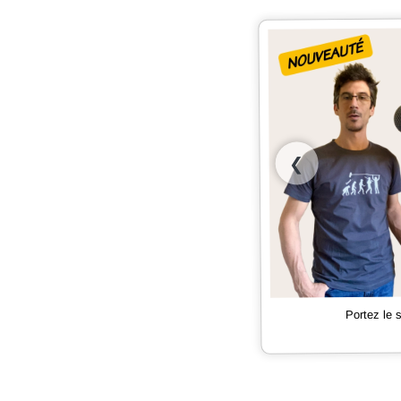
❮
Portez le