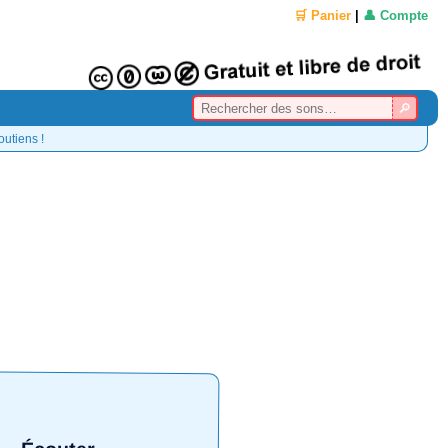
🛒 Panier
|
👤 Compte
outiens !