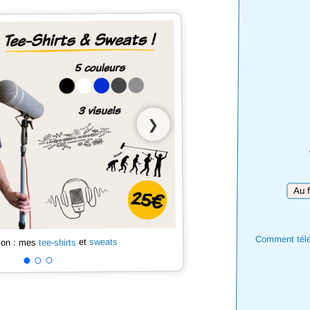
❯
Téléc
Comment téléc
sweats
et
tee-shirts
 son : mes