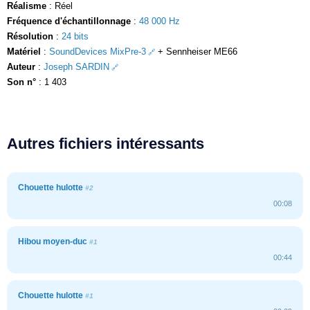
Réalisme
: Réel
Fréquence d'échantillonnage
:
48 000 Hz
Résolution
:
24 bits
Matériel
:
SoundDevices MixPre-3
+ Sennheiser ME66
Auteur
:
Joseph SARDIN
Son n°
: 1 403
Autres fichiers intéressants
Chouette hulotte
#2
00:08
Hibou moyen-duc
#1
00:44
Chouette hulotte
#1