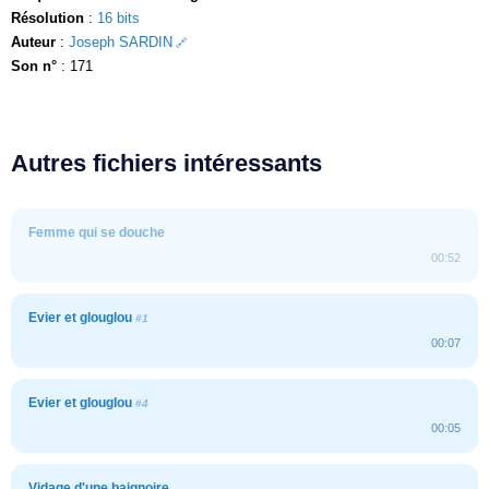
Résolution
:
16 bits
Auteur
:
Joseph SARDIN
Son n°
: 171
Autres fichiers intéressants
Femme qui se douche
00:52
Evier et glouglou
#1
00:07
Evier et glouglou
#4
00:05
Vidage d'une baignoire