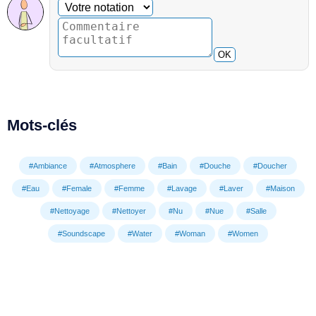
Commentaire facultatif
Votre notation
OK
Mots-clés
#Ambiance
#Atmosphere
#Bain
#Douche
#Doucher
#Eau
#Female
#Femme
#Lavage
#Laver
#Maison
#Nettoyage
#Nettoyer
#Nu
#Nue
#Salle
#Soundscape
#Water
#Woman
#Women