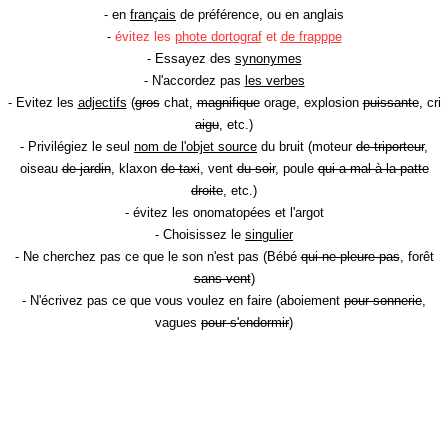
- en
français
de préférence, ou en anglais
-
évitez les
phote dortograf
et
de frapppe
- Essayez des
synonymes
- N'accordez pas
les verbes
- Evitez les
adjectifs
(
gros
chat,
magnifique
orage, explosion
puissante
, cri
aigu
, etc.)
- Privilégiez le seul
nom de l'objet source
du bruit (moteur
de triporteur
,
oiseau
de jardin
, klaxon
de taxi
, vent
du soir
, poule
qui a mal à la patte
droite
, etc.)
- évitez les onomatopées et l'argot
- Choisissez le
singulier
- Ne cherchez pas ce que le son n'est pas (Bébé
qui ne pleure pas
, forêt
sans vent
)
- N'écrivez pas ce que vous voulez en faire (aboiement
pour sonnerie
,
vagues
pour s'endormir
)