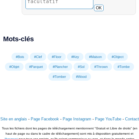
OK
Mots-clés
#Bois
#Clef
#Floor
#Key
#Maison
#Object
#Objet
#Parquet
#Plancher
#Sol
#Thrown
#Tombe
#Tomber
#Wood
Site en anglais
-
Page Facebook
-
Page Instagram
-
Page YouTube
-
Contact
Tous les fichiers dont les pages de téléchargement mentionnent "Gratuit et Libre de droits" (en
haut de page ou dans le cadre de téléchargement) sont mis à disposition gratuitement et
librement
pour tous vos projets, qu'ils soient commerciaux ou non, et dans le monde entier.