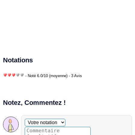
Notations
- Noté
6.0
/
10
(moyenne) - 3 Avis
Notez, Commentez !
Commentaire facultatif
Votre notation