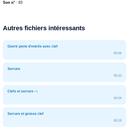
Son n°
: 83
Autres fichiers intéressants
Ouvrir porte d'entrée avec clef
00:06
Serrure
00:10
Clefs et serrure
#5
00:04
Serrure et grosse clef
00:18