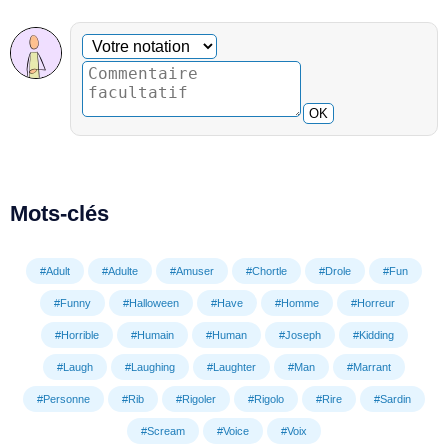
Commentaire facultatif
Votre notation
OK
Mots-clés
#Adult
#Adulte
#Amuser
#Chortle
#Drole
#Fun
#Funny
#Halloween
#Have
#Homme
#Horreur
#Horrible
#Humain
#Human
#Joseph
#Kidding
#Laugh
#Laughing
#Laughter
#Man
#Marrant
#Personne
#Rib
#Rigoler
#Rigolo
#Rire
#Sardin
#Scream
#Voice
#Voix