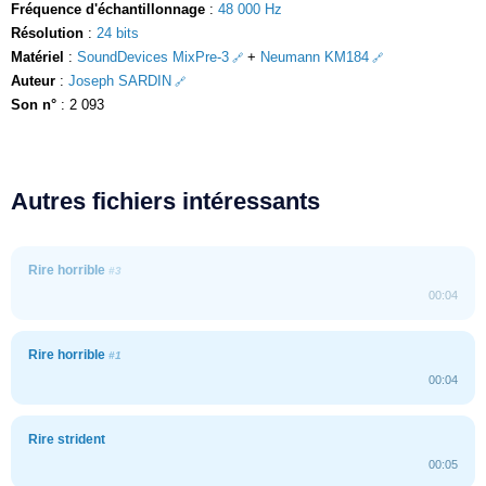
Fréquence d'échantillonnage
:
48 000 Hz
Résolution
:
24 bits
Matériel
:
SoundDevices MixPre-3
+
Neumann KM184
Auteur
:
Joseph SARDIN
Son n°
: 2 093
Autres fichiers intéressants
Rire horrible
#3
00:04
Rire horrible
#1
00:04
Rire strident
00:05