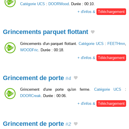
Catégorie UCS
:
DOORWood
. Durée : 00:10.
+ d'infos &
Téléchargement
Grincements parquet flottant
Grincements d'un parquet flottant.
Catégorie UCS
:
FEETHmn
,
WOODFric
. Durée : 00:18.
+ d'infos &
Téléchargement
Grincement de porte
#4
Grincement d'une porte qu'on ferme.
Catégorie UCS
:
DOORCreak
. Durée : 00:06.
+ d'infos &
Téléchargement
Grincement de porte
#2