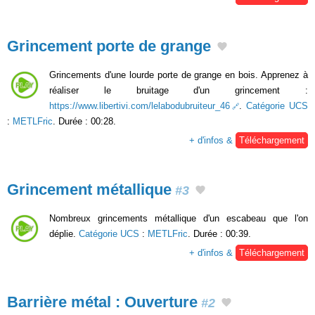
Grincement porte de grange
Grincements d'une lourde porte de grange en bois. Apprenez à
réaliser le bruitage d'un grincement :
https://www.libertivi.com/lelabodubruiteur_46
.
Catégorie UCS
:
METLFric
. Durée : 00:28.
+ d'infos &
Téléchargement
Grincement métallique
#3
Nombreux grincements métallique d'un escabeau que l'on
déplie.
Catégorie UCS
:
METLFric
. Durée : 00:39.
+ d'infos &
Téléchargement
Barrière métal : Ouverture
#2