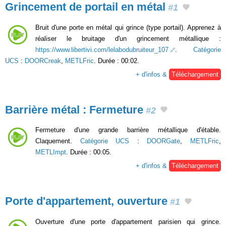
Grincement de portail en métal
#1
Bruit d'une porte en métal qui grince (type portail). Apprenez à
réaliser le bruitage d'un grincement métallique :
https://www.libertivi.com/lelabodubruiteur_107
.
Catégorie
UCS
:
DOORCreak
,
METLFric
. Durée : 00:02.
+ d'infos &
Téléchargement
Barrière métal : Fermeture
#2
Fermeture d'une grande barrière métallique d'étable.
Claquement.
Catégorie UCS
:
DOORGate
,
METLFric
,
METLImpt
. Durée : 00:05.
+ d'infos &
Téléchargement
Porte d'appartement, ouverture
#1
Ouverture d'une porte d'appartement parisien qui grince.