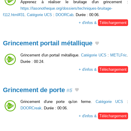
Apprenez à réaliser le bruitage d'un grincement :
https://lasonotheque.org/dossiers/techniques-bruitage-
f112.html#31
.
Catégorie UCS
:
DOORCab
. Durée : 00:06.
+ d'infos &
Téléchargement
Grincement portail métallique
Grincement d'un portail métallique.
Catégorie UCS
:
METLFric
.
Durée : 00:24.
+ d'infos &
Téléchargement
Grincement de porte
#5
Grincement d'une porte qu'on ferme.
Catégorie UCS
:
DOORCreak
. Durée : 00:06.
+ d'infos &
Téléchargement