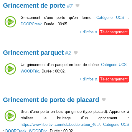
Grincement de porte
#7
Grincement d'une porte qu'on ferme.
Catégorie UCS
:
DOORCreak
. Durée : 00:05.
+ d'infos &
Téléchargement
Grincement parquet
#2
Un grincement d'un parquet en bois de chêne.
Catégorie UCS
:
WOODFric
. Durée : 00:02.
+ d'infos &
Téléchargement
Grincement de porte de placard
Bruit d'une porte en bois qui grince (type placard). Apprenez à
réaliser le bruitage d'un grincement :
https://www.libertivi.com/lelabodubruiteur_46
.
Catégorie UCS
:
DOORCreak
,
WOODFric
. Durée : 00:02.