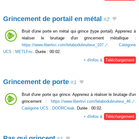
Grincement de portail en métal
#2
Bruit d'une porte en métal qui grince (type portail). Apprenez à
réaliser le bruitage d'un grincement métallique :
https://www.libertivi.com/lelabodubruiteur_107
.
Catégorie
UCS
:
METLFric
. Durée : 00:02.
+ d'infos &
Téléchargement
Grincement de porte
#1
Bruit d'une porte qui grince. Apprenez à réaliser le bruitage d'un
grincement :
https://www.libertivi.com/lelabodubruiteur_46
.
Catégorie UCS
:
DOORCreak
. Durée : 00:02.
+ d'infos &
Téléchargement
Pas qui grincent
#1