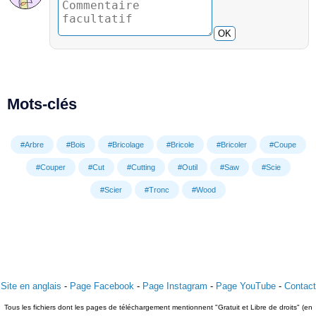
OK
Mots-clés
#Arbre
#Bois
#Bricolage
#Bricole
#Bricoler
#Coupe
#Couper
#Cut
#Cutting
#Outil
#Saw
#Scie
#Scier
#Tronc
#Wood
Site en anglais
-
Page Facebook
-
Page Instagram
-
Page YouTube
-
Contact
Tous les fichiers dont les pages de téléchargement mentionnent "Gratuit et Libre de droits" (en