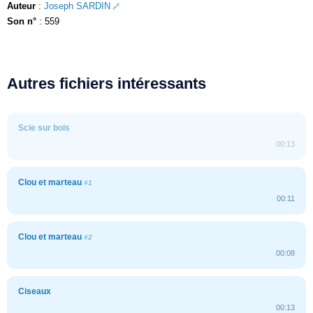
Auteur
:
Joseph SARDIN
Son n°
: 559
Autres fichiers intéressants
Scie sur bois
00:13
Clou et marteau
#1
00:11
Clou et marteau
#2
00:08
Ciseaux
00:13