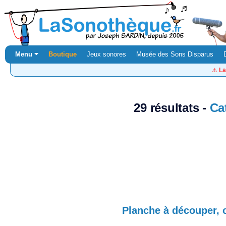
Menu ⏷
Boutique
Jeux sonores
Musée des Sons Disparus
⚠️
La
29 résultats -
Ca
Planche à découper, 