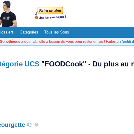
Dossiers
Catégories
Tous les Sons
Sonothèque a du mal...
elle a besoin de vous pour rester en vie ! Faites
un (petit)
d
tégorie UCS
"FOODCook" - Du plus au m
courgette
#3