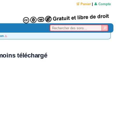
🛒 Panier
|
👤 Compte
on
⚠️
oins téléchargé