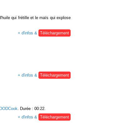
uile qui frétille et le maïs qui explose
+ d'infos &
Téléchargement
+ d'infos &
Téléchargement
OODCook
. Durée : 00:22.
+ d'infos &
Téléchargement