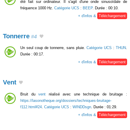
été fait sur ordinateur. Il s'agit d'une onde sinusoïdale de
fréquence 1000 Hz.
Catégorie UCS
:
BEEP
. Durée : 00:10.
+ d'infos &
Téléchargement
Tonnerre
#4
Un seul coup de tonnerre, sans pluie.
Catégorie UCS
:
THUN
.
Durée : 00:17.
+ d'infos &
Téléchargement
Vent
Bruit du
vent
réalisé avec une technique de bruitage :
https://lasonotheque.org/dossiers/techniques-bruitage-
f112.html#24
.
Catégorie UCS
:
WINDDsgn
. Durée : 01:29.
+ d'infos &
Téléchargement