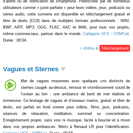
d’alerte ou de notification de smartphone. Plébiscitée par de nombreux
utilisateurs comme « juste parfaite » pour leurs vidéos, jeux, podcasts ou
séries audio, cette sonnerie est disponible en téléchargement gratuit et
libre de droits (CC0) dans de multiples formats professionnels : WAV,
BWF, AIFF, MP3, OGG, FLAC, AAC et M4A, pour tous vos projets,
même commerciaux, partout dans le monde.
Catégorie UCS
:
COMCell
.
Durée : 00:04.
+ d'infos &
Téléchargement
Vagues et Sternes
Mer de vagues moyennes avec quelques cris distincts de
sternes caugek au-dessus, remous et vrombissement sourd de
l’océan au loin : une ambiance de bord de mer réaliste et
immersive. Ce bruitage de vagues et d’oiseaux marins, gratuit et libre de
droits, est parfait en fond sonore pour vidéos, films, jeux, podcasts,
séances de relaxation, méditation, sommeil ou concentration.
Enregistrement propre, sans voix ni musique, facile à boucler et à mixer
dans vos propres ambiances. Merci à Renaud LR pour l’identification.