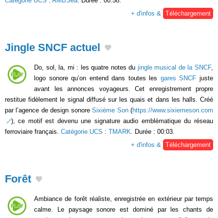
Catégorie UCS
:
AMBSea
. Durée : 00:58.
+ d'infos &
Téléchargement
Jingle SNCF actuel
Do, sol, la, mi : les quatre notes du
jingle musical de la SNCF
,
logo sonore qu’on entend dans toutes les
gares SNCF
juste
avant les annonces voyageurs. Cet enregistrement propre
restitue fidèlement le signal diffusé sur les quais et dans les halls. Créé
par l’agence de design sonore
Sixième Son
(
https://www.sixiemeson.com
), ce motif est devenu une signature audio emblématique du réseau
ferroviaire français.
Catégorie UCS
:
TMARK
. Durée : 00:03.
+ d'infos &
Téléchargement
Forêt
Ambiance de forêt réaliste, enregistrée en extérieur par temps
calme. Le paysage sonore est dominé par les chants de