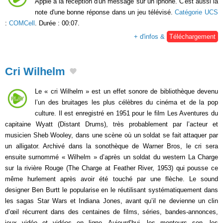
Apple à la réception d'un message sur un iphone. C'est aussi la
note d'une bonne réponse dans un jeu télévisé.
Catégorie UCS
:
COMCell
. Durée : 00:07.
+ d'infos &
Téléchargement
Cri Wilhelm
Le « cri Wilhelm » est un effet sonore de bibliothèque devenu
l’un des bruitages les plus célèbres du cinéma et de la pop
culture. Il est enregistré en 1951 pour le film Les Aventures du
capitaine Wyatt (Distant Drums), très probablement par l’acteur et
musicien Sheb Wooley, dans une scène où un soldat se fait attaquer par
un alligator. Archivé dans la sonothèque de Warner Bros, le cri sera
ensuite surnommé « Wilhelm » d’après un soldat du western La Charge
sur la rivière Rouge (The Charge at Feather River, 1953) qui pousse ce
même hurlement après avoir été touché par une flèche. Le sound
designer Ben Burtt le popularise en le réutilisant systématiquement dans
les sagas Star Wars et Indiana Jones, avant qu’il ne devienne un clin
d’œil récurrent dans des centaines de films, séries, bandes-annonces,
jeux vidéo et vidéos en ligne. Aujourd’hui, les monteurs son, les