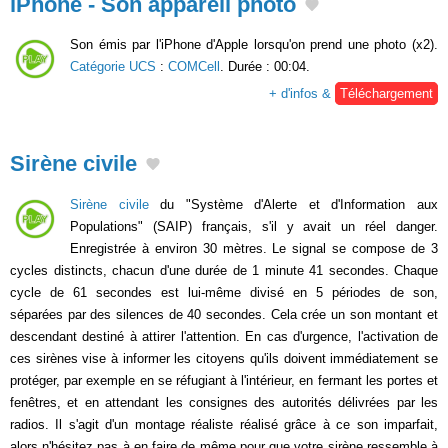
iPhone - Son appareil photo
Son émis par l'iPhone d'Apple lorsqu'on prend une photo (x2).
Catégorie UCS
:
COMCell
. Durée : 00:04.
+ d'infos &
Téléchargement
Sirène civile
Sirène civile
du "Système d'Alerte et d'Information aux
Populations" (SAIP) français, s'il y avait un réel danger.
Enregistrée à environ 30 mètres. Le signal se compose de 3
cycles distincts, chacun d'une durée de 1 minute 41 secondes. Chaque
cycle de 61 secondes est lui-même divisé en 5 périodes de son,
séparées par des silences de 40 secondes. Cela crée un son montant et
descendant destiné à attirer l'attention. En cas d'urgence, l'activation de
ces sirènes vise à informer les citoyens qu'ils doivent immédiatement se
protéger, par exemple en se réfugiant à l'intérieur, en fermant les portes et
fenêtres, et en attendant les consignes des autorités délivrées par les
radios. Il s'agit d'un montage réaliste réalisé grâce à ce son imparfait,
alors n'hésitez pas à en faire de même pour que votre sirène ressemble à