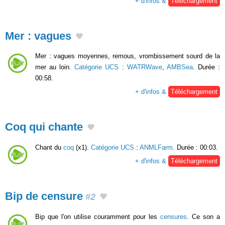
+ d'infos &
Téléchargement
Mer : vagues
Mer : vagues moyennes, remous, vrombissement sourd de la
mer au loin.
Catégorie UCS
:
WATRWave
,
AMBSea
. Durée :
00:58.
+ d'infos &
Téléchargement
Coq qui chante
Chant du
coq
(x1).
Catégorie UCS
:
ANMLFarm
. Durée : 00:03.
+ d'infos &
Téléchargement
Bip de censure
#2
Bip que l'on utilise couramment pour les
censures
. Ce son a