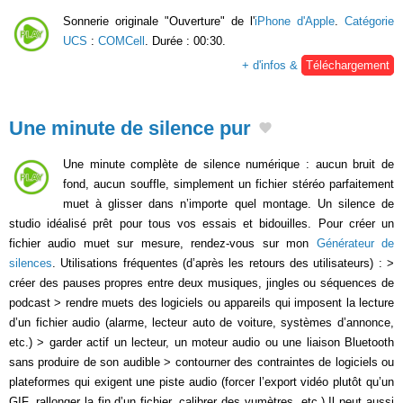
Sonnerie originale "Ouverture" de l'
iPhone d'Apple
.
Catégorie
UCS
:
COMCell
. Durée : 00:30.
+ d'infos &
Téléchargement
Une minute de silence pur
Une minute complète de silence numérique : aucun bruit de
fond, aucun souffle, simplement un fichier stéréo parfaitement
muet à glisser dans n’importe quel montage. Un silence de
studio idéalisé prêt pour tous vos essais et bidouilles. Pour créer un
fichier audio muet sur mesure, rendez-vous sur mon
Générateur de
silences
. Utilisations fréquentes (d’après les retours des utilisateurs) : >
créer des pauses propres entre deux musiques, jingles ou séquences de
podcast > rendre muets des logiciels ou appareils qui imposent la lecture
d’un fichier audio (alarme, lecteur auto de voiture, systèmes d’annonce,
etc.) > garder actif un lecteur, un moteur audio ou une liaison Bluetooth
sans produire de son audible > contourner des contraintes de logiciels ou
plateformes qui exigent une piste audio (forcer l’export vidéo plutôt qu’un
GIF, rallonger la fin d’un fichier, calibrer des vumètres, etc.) Il peut aussi