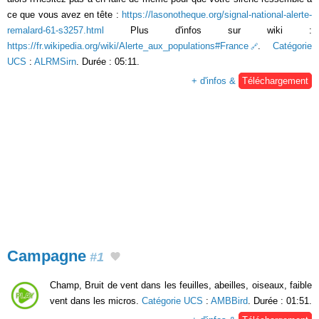
ce que vous avez en tête :
https://lasonotheque.org/signal-national-alerte-
remalard-61-s3257.html
Plus d'infos sur wiki :
https://fr.wikipedia.org/wiki/Alerte_aux_populations#France
.
Catégorie
UCS
:
ALRMSirn
. Durée : 05:11.
+ d'infos &
Téléchargement
Campagne
#1
Champ, Bruit de vent dans les feuilles, abeilles, oiseaux, faible
vent dans les micros.
Catégorie UCS
:
AMBBird
. Durée : 01:51.