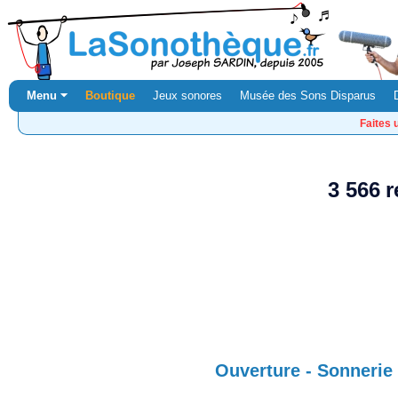
Menu ⏷
Boutique
Jeux sonores
Musée des Sons Disparus
Faites 
3 566 r
Ouverture - Sonnerie