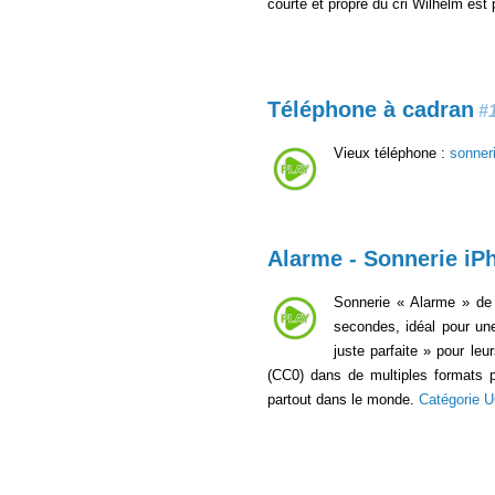
courte et propre du cri Wilhelm est
Téléphone à cadran
#
Vieux téléphone :
sonner
Alarme - Sonnerie iP
Sonnerie « Alarme » de l
secondes, idéal pour une
juste parfaite » pour leu
(CC0) dans de multiples formats
partout dans le monde.
Catégorie 