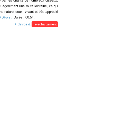
é par les chants de nombreux oiseaux,
 légèrement une route lointaine, ce qui
nd naturel doux, vivant et très apprécié
MBForst
. Durée : 00:54.
+ d'infos &
Téléchargement