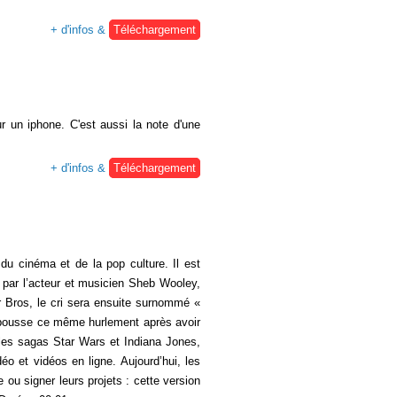
+ d'infos &
Téléchargement
 un iphone. C'est aussi la note d'une
+ d'infos &
Téléchargement
du cinéma et de la pop culture. Il est
 par l’acteur et musicien Sheb Wooley,
r Bros, le cri sera ensuite surnommé «
i pousse ce même hurlement après avoir
 les sagas Star Wars et Indiana Jones,
éo et vidéos en ligne. Aujourd’hui, les
 ou signer leurs projets : cette version