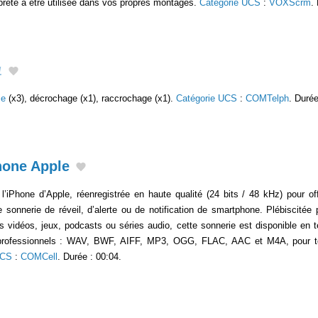
 prête à être utilisée dans vos propres montages.
Catégorie UCS
:
VOXScrm
.
1
ie
(x3), décrochage (x1), raccrochage (x1).
Catégorie UCS
:
COMTelph
. Durée
hone Apple
’iPhone d’Apple, réenregistrée en haute qualité (24 bits / 48 kHz) pour off
 sonnerie de réveil, d’alerte ou de notification de smartphone. Plébiscité
rs vidéos, jeux, podcasts ou séries audio, cette sonnerie est disponible en t
 professionnels : WAV, BWF, AIFF, MP3, OGG, FLAC, AAC et M4A, pour 
UCS
:
COMCell
. Durée : 00:04.