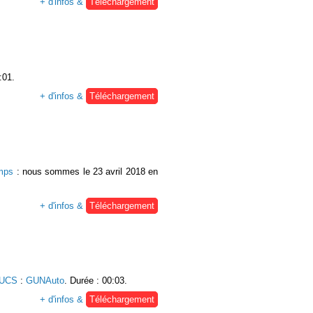
+ d'infos &
Téléchargement
:01.
+ d'infos &
Téléchargement
emps
: nous sommes le 23 avril 2018 en
+ d'infos &
Téléchargement
 UCS
:
GUNAuto
. Durée : 00:03.
+ d'infos &
Téléchargement