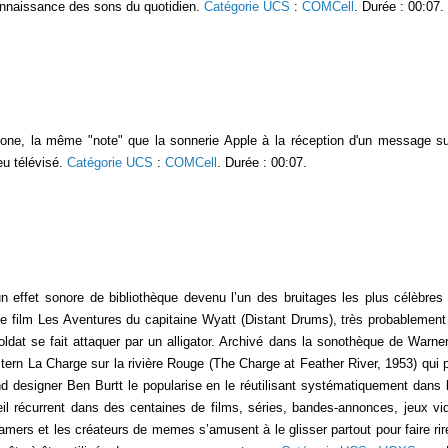
connaissance des sons du quotidien.
Catégorie UCS
:
COMCell
. Durée : 00:07.
one, la même "note" que la sonnerie Apple à la réception d'un message sur
eu télévisé.
Catégorie UCS
:
COMCell
. Durée : 00:07.
n effet sonore de bibliothèque devenu l’un des bruitages les plus célèbres 
le film Les Aventures du capitaine Wyatt (Distant Drums), très probablement
dat se fait attaquer par un alligator. Archivé dans la sonothèque de Warne
tern La Charge sur la rivière Rouge (The Charge at Feather River, 1953) qu
d designer Ben Burtt le popularise en le réutilisant systématiquement dans
œil récurrent dans des centaines de films, séries, bandes-annonces, jeux vid
amers et les créateurs de memes s’amusent à le glisser partout pour faire rire