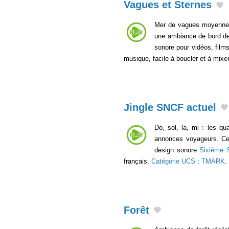
Vagues et Sternes
Mer de vagues moyennes 
une ambiance de bord de m
sonore pour vidéos, film
musique, facile à boucler et à mixe
Jingle SNCF actuel
Do, sol, la, mi : les q
annonces voyageurs. Cet 
design sonore
Sixième 
français.
Catégorie UCS
:
TMARK
.
Forêt