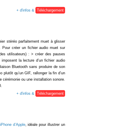
+ d'infos &
Téléchargement
ier stéréo parfaitement muet à glisser
. Pour créer un fichier audio muet sur
 des utilisateurs) : > créer des pauses
imposent la lecture d’un fichier audio
 liaison Bluetooth sans produire de son
 plutôt qu’un GIF, rallonger la fin d’un
une cérémonie ou une installation sonore.
0.
+ d'infos &
Téléchargement
iPhone d’Apple
, idéale pour illustrer un