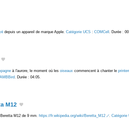
yé
depuis un appareil de marque Apple.
Catégorie UCS
:
COMCell
. Durée : 00
mpagne
à l'aurore, le moment où les
oiseaux
commencent à chanter le
print
AMBBird
. Durée : 04:05.
ta M12
n Beretta M12 de 9 mm.
https://fr.wikipedia.org/wiki/Beretta_M12
.
Catégorie