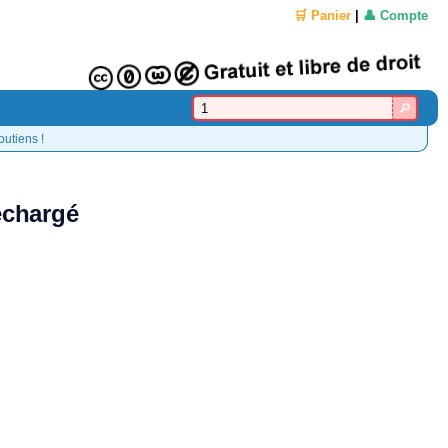
🛒 Panier
|
👤 Compte
outiens !
léchargé