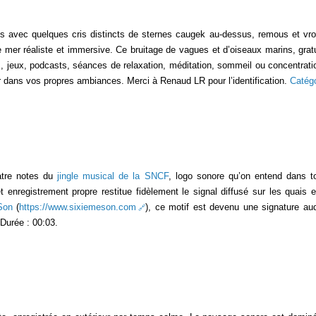
avec quelques cris distincts de sternes caugek au-dessus, remous et vro
er réaliste et immersive. Ce bruitage de vagues et d’oiseaux marins, gratuit 
s, jeux, podcasts, séances de relaxation, méditation, sommeil ou concentrati
r dans vos propres ambiances. Merci à Renaud LR pour l’identification.
Catég
uatre notes du
jingle musical de la SNCF
, logo sonore qu’on entend dans 
enregistrement propre restitue fidèlement le signal diffusé sur les quais e
Son
(
https://www.sixiemeson.com
), ce motif est devenu une signature au
 Durée : 00:03.