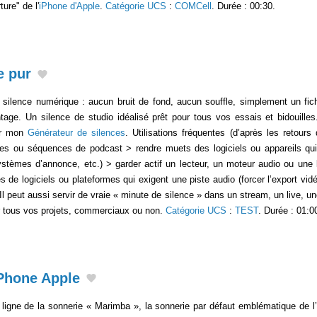
ure" de l'
iPhone d'Apple
.
Catégorie UCS
:
COMCell
. Durée : 00:30.
e pur
ilence numérique : aucun bruit de fond, aucun souffle, simplement un fich
age. Un silence de studio idéalisé prêt pour tous vos essais et bidouilles
ur mon
Générateur de silences
. Utilisations fréquentes (d’après les retours
les ou séquences de podcast > rendre muets des logiciels ou appareils qui 
systèmes d’annonce, etc.) > garder actif un lecteur, un moteur audio ou une
 de logiciels ou plateformes qui exigent une piste audio (forcer l’export vidéo
) Il peut aussi servir de vraie « minute de silence » dans un stream, un live, 
ur tous vos projets, commerciaux ou non.
Catégorie UCS
:
TEST
. Durée : 01:0
Phone Apple
 ligne de la sonnerie « Marimba », la sonnerie par défaut emblématique de l’