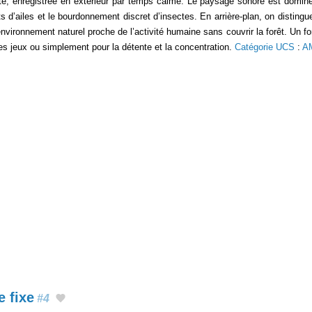
ste, enregistrée en extérieur par temps calme. Le paysage sonore est domin
d’ailes et le bourdonnement discret d’insectes. En arrière-plan, on distingue
vironnement naturel proche de l’activité humaine sans couvrir la forêt. Un fo
les jeux ou simplement pour la détente et la concentration.
Catégorie UCS
:
A
 fixe
#4