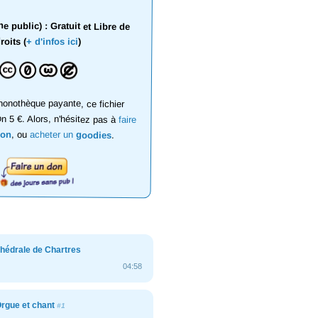
 public) : Gratuit et Libre de
roits (
+ d'infos ici
)
onothèque payante, ce fichier
on 5 €. Alors, n'hésitez pas à
faire
don
, ou
acheter un
goodies
.
thédrale de Chartres
04:58
Orgue et chant
#1