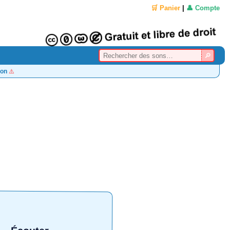
🛒 Panier
|
👤 Compte
on
⚠️