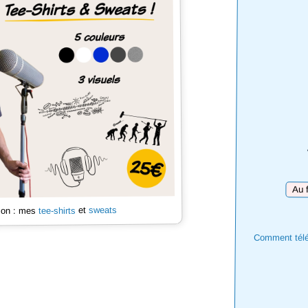
Téléc
sweats
et
tee-shirts
 son : mes
Comment téléc