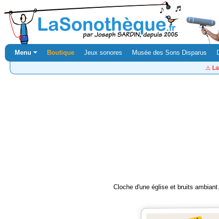
Menu ⏷
Boutique
Jeux sonores
Musée des Sons Disparus
⚠️
La
Cloche d'une église et bruits ambiant