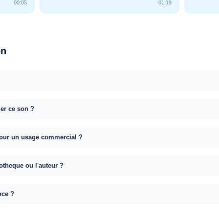
00:05
01:19
on
uer ce son ?
e pour un usage commercial ?
otheque ou l'auteur ?
nce ?