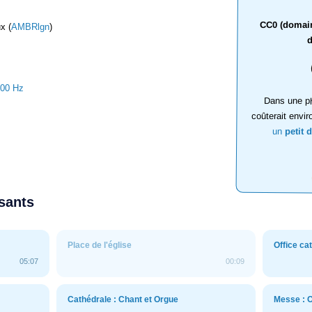
CC0 (domaine
x (
AMBRlgn
)
d
100 Hz
Dans une ph
coûterait envir
un
petit 
ssants
Place de l'église
Office ca
05:07
00:09
Cathédrale : Chant et Orgue
Messe : 