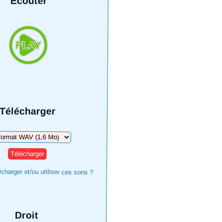
Écouter
Télécharger
harger
harger et/ou utiliser ces sons ?
Droit