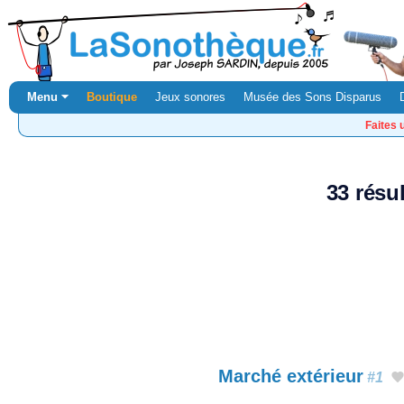
Menu ⏷
Boutique
Jeux sonores
Musée des Sons Disparus
Faites 
33 résu
Marché extérieur
#1