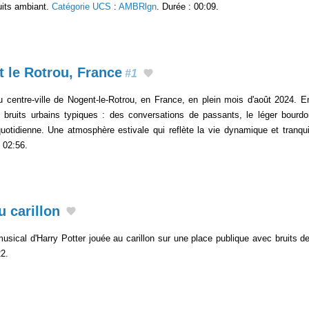
uits ambiant.
Catégorie UCS
:
AMBRlgn
. Durée : 00:09.
t le Rotrou, France
#1
centre-ville de Nogent-le-Rotrou, en France, en plein mois d'août 2024. En
bruits urbains typiques : des conversations de passants, le léger bourdo
uotidienne. Une atmosphère estivale qui reflète la vie dynamique et tranqui
: 02:56.
 carillon
usical d'Harry Potter jouée au carillon sur une place publique avec bruits de
22.