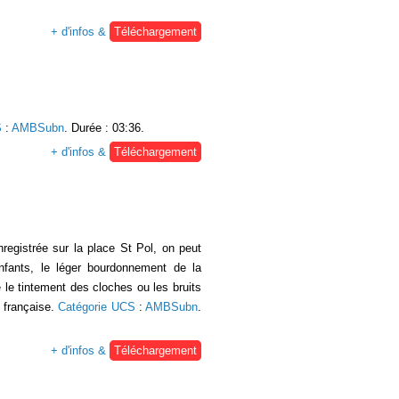
+ d'infos &
Téléchargement
S
:
AMBSubn
. Durée : 03:36.
+ d'infos &
Téléchargement
registrée sur la place St Pol, on peut
nfants, le léger bourdonnement de la
e le tintement des cloches ou les bruits
e française.
Catégorie UCS
:
AMBSubn
.
+ d'infos &
Téléchargement