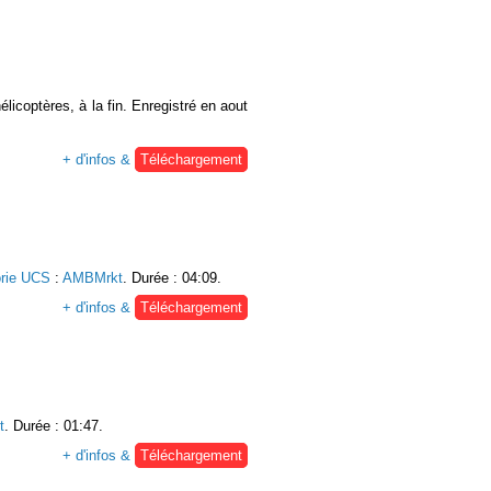
licoptères, à la fin. Enregistré en aout
+ d'infos &
Téléchargement
rie UCS
:
AMBMrkt
. Durée : 04:09.
+ d'infos &
Téléchargement
t
. Durée : 01:47.
+ d'infos &
Téléchargement