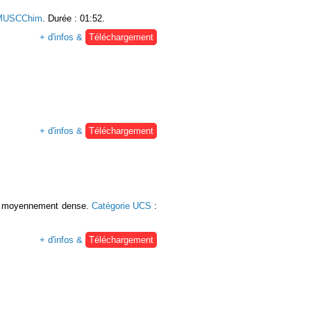
MUSCChim
. Durée : 01:52.
+ d'infos &
Téléchargement
+ d'infos &
Téléchargement
ion moyennement dense.
Catégorie UCS
:
+ d'infos &
Téléchargement