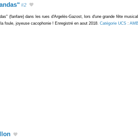
andas"
#2
as" (fanfare) dans les rues d'Argelès-Gazost, lors d'une grande fête musica
 la foule, joyeuse cacophonie ! Enregistré en aout 2018.
Catégorie UCS
:
AMB
llon