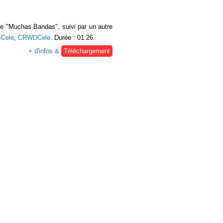
le "Muchas Bandas", suivi par un autre
Cele
,
CRWDCele
. Durée : 01:26.
+ d'infos &
Téléchargement