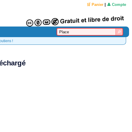
🛒 Panier
|
👤 Compte
outiens !
léchargé