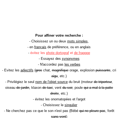
Pour affiner votre recherche :
- Choisissez un ou deux
mots simples
,
- en
français
de préférence, ou en anglais
-
évitez les
phote dortograf
et
de frapppe
- Essayez des
synonymes
- N'accordez pas
les verbes
- Evitez les
adjectifs
(
gros
chat,
magnifique
orage, explosion
puissante
, cri
aigu
, etc.)
- Privilégiez le seul
nom de l'objet source
du bruit (moteur
de triporteur
,
oiseau
de jardin
, klaxon
de taxi
, vent
du soir
, poule
qui a mal à la patte
droite
, etc.)
- évitez les onomatopées et l'argot
- Choisissez le
singulier
- Ne cherchez pas ce que le son n'est pas (Bébé
qui ne pleure pas
, forêt
sans vent
)