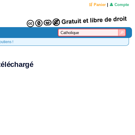
🛒 Panier
|
👤 Compte
outiens !
téléchargé