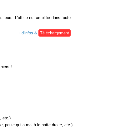
siteurs. L'office est amplifié dans toute
+ d'infos &
Téléchargement
hiers !
, etc.)
ir
, poule
qui a mal à la patte droite
, etc.)