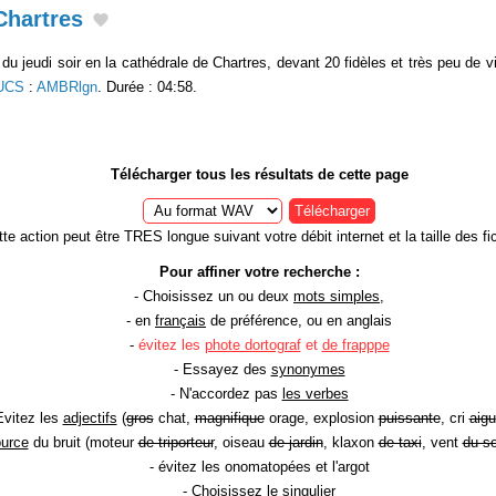
Chartres
 du jeudi soir en la cathédrale de Chartres, devant 20 fidèles et très peu de vi
 UCS
:
AMBRlgn
. Durée : 04:58.
Télécharger tous les résultats de cette page
Télécharger
te action peut être TRES longue suivant votre débit internet et la taille des fic
Pour affiner votre recherche :
- Choisissez un ou deux
mots simples
,
- en
français
de préférence, ou en anglais
-
évitez les
phote dortograf
et
de frapppe
- Essayez des
synonymes
- N'accordez pas
les verbes
Evitez les
adjectifs
(
gros
chat,
magnifique
orage, explosion
puissante
, cri
aigu
ource
du bruit (moteur
de triporteur
, oiseau
de jardin
, klaxon
de taxi
, vent
du so
- évitez les onomatopées et l'argot
- Choisissez le
singulier