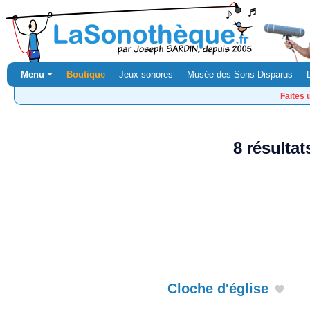
Menu ⏷
Boutique
Jeux sonores
Musée des Sons Disparus
Faites 
8 résulta
Cloche d'église