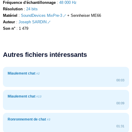
Fréquence d'échantillonnage
:
48 000 Hz
Résolution
:
24 bits
Matériel
:
SoundDevices MixPre-3
+ Sennheiser ME66
Auteur
:
Joseph SARDIN
Son n°
: 1 479
Autres fichiers intéressants
Miaulement chat
#2
00:03
Miaulement chat
#13
00:09
Ronronnement de chat
#3
01:31