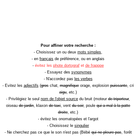
Pour affiner votre recherche :
- Choisissez un ou deux
mots simples
,
- en
français
de préférence, ou en anglais
-
évitez les
phote dortograf
et
de frapppe
- Essayez des
synonymes
- N'accordez pas
les verbes
- Evitez les
adjectifs
(
gros
chat,
magnifique
orage, explosion
puissante
, cri
aigu
, etc.)
- Privilégiez le seul
nom de l'objet source
du bruit (moteur
de triporteur
,
oiseau
de jardin
, klaxon
de taxi
, vent
du soir
, poule
qui a mal à la patte
droite
, etc.)
- évitez les onomatopées et l'argot
- Choisissez le
singulier
- Ne cherchez pas ce que le son n'est pas (Bébé
qui ne pleure pas
, forêt