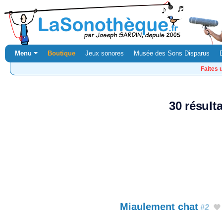
Menu ⏷
Boutique
Jeux sonores
Musée des Sons Disparus
Faites 
30 résult
Miaulement chat
#2