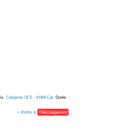
lix.
Catégorie UCS
:
ANMLCat
. Durée :
+ d'infos &
Téléchargement