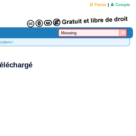
🛒 Panier
|
👤 Compte
outiens !
téléchargé