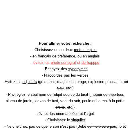
Pour affiner votre recherche :
- Choisissez un ou deux
mots simples
,
- en
français
de préférence, ou en anglais
-
évitez les
phote dortograf
et
de frapppe
- Essayez des
synonymes
- N'accordez pas
les verbes
- Evitez les
adjectifs
(
gros
chat,
magnifique
orage, explosion
puissante
, cri
aigu
, etc.)
- Privilégiez le seul
nom de l'objet source
du bruit (moteur
de triporteur
,
oiseau
de jardin
, klaxon
de taxi
, vent
du soir
, poule
qui a mal à la patte
droite
, etc.)
- évitez les onomatopées et l'argot
- Choisissez le
singulier
- Ne cherchez pas ce que le son n'est pas (Bébé
qui ne pleure pas
, forêt