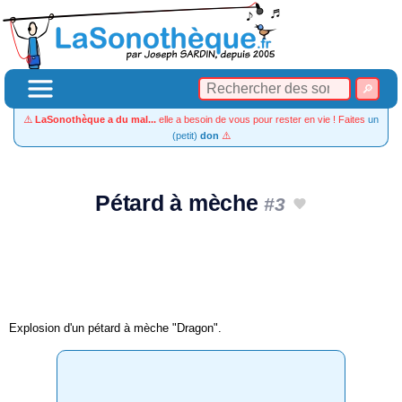
⚠️
LaSonothèque a du mal...
elle a besoin de vous pour rester en vie ! Faites
un
(petit)
don
⚠️
Pétard à mèche
#3
Explosion d'un pétard à mèche "Dragon".