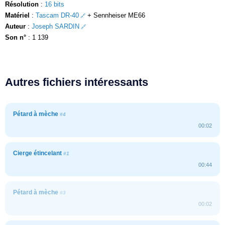
Résolution
:
16 bits
Matériel
:
Tascam DR-40
+ Sennheiser ME66
Auteur
:
Joseph SARDIN
Son n°
: 1 139
Autres fichiers intéressants
Pétard à mèche
#4
00:02
Cierge étincelant
#1
00:44
Pétard à mèche
#3
00:02