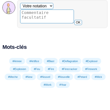
Commentaire facultatif
Votre notation
OK
Mots-clés
#Annee
#Artifice
#Blast
#Deflagration
#Exploser
#Explosion
#Feu
#Fire
#Firecracker
#Firework
#Meche
#New
#Nouvel
#Nouvelle
#Petard
#Wick
#Work
#Year