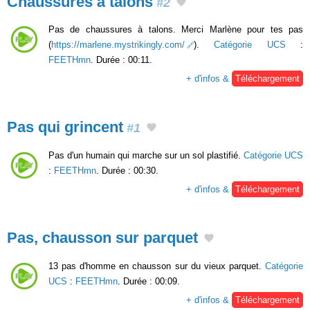
Chaussures à talons
#2
Pas de chaussures à talons. Merci Marlène pour tes pas
(
https://marlene.mystrikingly.com/
).
Catégorie UCS
:
FEETHmn
. Durée : 00:11.
+ d'infos &
Téléchargement
Pas qui grincent
#1
Pas d'un humain qui marche sur un sol plastifié.
Catégorie UCS
:
FEETHmn
. Durée : 00:30.
+ d'infos &
Téléchargement
Pas, chausson sur parquet
13 pas d'homme en chausson sur du vieux parquet.
Catégorie
UCS
:
FEETHmn
. Durée : 00:09.
+ d'infos &
Téléchargement