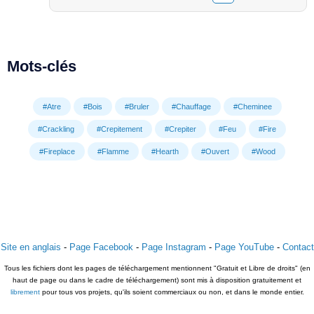
Mots-clés
#Atre
#Bois
#Bruler
#Chauffage
#Cheminee
#Crackling
#Crepitement
#Crepiter
#Feu
#Fire
#Fireplace
#Flamme
#Hearth
#Ouvert
#Wood
Site en anglais
-
Page Facebook
-
Page Instagram
-
Page YouTube
-
Contact
Tous les fichiers dont les pages de téléchargement mentionnent "Gratuit et Libre de droits" (en
haut de page ou dans le cadre de téléchargement) sont mis à disposition gratuitement et
librement
pour tous vos projets, qu'ils soient commerciaux ou non, et dans le monde entier.