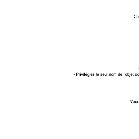
Cet
- 
- Privilégiez le seul
nom de l'objet s
-
- N'éc