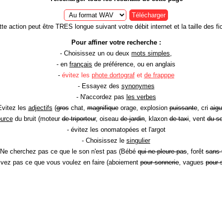
Télécharger
te action peut être TRES longue suivant votre débit internet et la taille des fic
Pour affiner votre recherche :
- Choisissez un ou deux
mots simples
,
- en
français
de préférence, ou en anglais
-
évitez les
phote dortograf
et
de frapppe
- Essayez des
synonymes
- N'accordez pas
les verbes
Evitez les
adjectifs
(
gros
chat,
magnifique
orage, explosion
puissante
, cri
aigu
ource
du bruit (moteur
de triporteur
, oiseau
de jardin
, klaxon
de taxi
, vent
du so
- évitez les onomatopées et l'argot
- Choisissez le
singulier
 Ne cherchez pas ce que le son n'est pas (Bébé
qui ne pleure pas
, forêt
sans 
rivez pas ce que vous voulez en faire (aboiement
pour sonnerie
, vagues
pour 