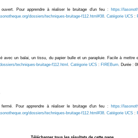
ouvert. Pour apprendre à réaliser le bruitage d'un feu :
https://lasonot
lasonotheque.org/dossiers/techniques-bruitage-f112.html#38
.
Catégorie UCS
:
ité avec un balai, un tissu, du papier bulle et un parapluie. Facile à mettre
dossiers/techniques-bruitage-f112.html
.
Catégorie UCS
:
FIREBurn
. Durée : 0
fermé. Pour apprendre à réaliser le bruitage d'un feu :
https://lasonot
lasonotheque.org/dossiers/techniques-bruitage-f112.html#38
.
Catégorie UCS
:
Télécharger tous les résultats de cette page