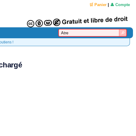
🛒 Panier
|
👤 Compte
outiens !
échargé