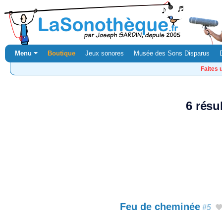
Menu ⏷
Boutique
Jeux sonores
Musée des Sons Disparus
Faites 
6 résu
Feu de cheminée
#5