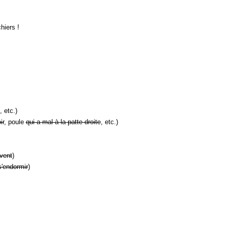
hiers !
, etc.)
ir
, poule
qui a mal à la patte droite
, etc.)
vent
)
s'endormir
)