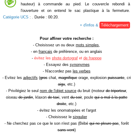
hauteur) à commande au pied. Le couvercle rebondi à
l'ouverture et on entend le sac plastique à la fermeture.
Catégorie UCS
:
. Durée : 00:20.
+ d'infos &
Téléchargement
Pour affiner votre recherche :
- Choisissez un ou deux
mots simples
,
- en
français
de préférence, ou en anglais
-
évitez les
phote dortograf
et
de frapppe
- Essayez des
synonymes
- N'accordez pas
les verbes
- Evitez les
adjectifs
(
gros
chat,
magnifique
orage, explosion
puissante
, cri
aigu
, etc.)
- Privilégiez le seul
nom de l'objet source
du bruit (moteur
de triporteur
,
oiseau
de jardin
, klaxon
de taxi
, vent
du soir
, poule
qui a mal à la patte
droite
, etc.)
- évitez les onomatopées et l'argot
- Choisissez le
singulier
- Ne cherchez pas ce que le son n'est pas (Bébé
qui ne pleure pas
, forêt
sans vent
)