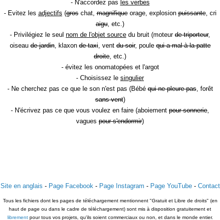
- N'accordez pas
les verbes
- Evitez les
adjectifs
(
gros
chat,
magnifique
orage, explosion
puissante
, cri
aigu
, etc.)
- Privilégiez le seul
nom de l'objet source
du bruit (moteur
de triporteur
,
oiseau
de jardin
, klaxon
de taxi
, vent
du soir
, poule
qui a mal à la patte
droite
, etc.)
- évitez les onomatopées et l'argot
- Choisissez le
singulier
- Ne cherchez pas ce que le son n'est pas (Bébé
qui ne pleure pas
, forêt
sans vent
)
- N'écrivez pas ce que vous voulez en faire (aboiement
pour sonnerie
,
vagues
pour s'endormir
)
Site en anglais
-
Page Facebook
-
Page Instagram
-
Page YouTube
-
Contact
Tous les fichiers dont les pages de téléchargement mentionnent "Gratuit et Libre de droits" (en
haut de page ou dans le cadre de téléchargement) sont mis à disposition gratuitement et
librement
pour tous vos projets, qu'ils soient commerciaux ou non, et dans le monde entier.