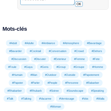
OK
Mots-clés
#Adult
#Adulte
#Ambiance
#Atmosphere
#Bavardage
#Bavarder
#Cocktail
#Conversation
#Crowd
#Dehors
#Discussion
#Discuter
#Exterieur
#Femme
#Fete
#Foule
#Gaya
#Gens
#Group
#Groupe
#Homme
#Humain
#Man
#Outdoor
#Outside
#Papotement
#Papoter
#Parler
#People
#Personne
#Rabarber
#Rhabarber
#Rhubarb
#Soiree
#Soundscape
#Speaking
#Talk
#Talking
#Vacarme
#Vernissage
#Voix
#Walla
#Woman