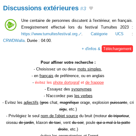
Discussions extérieures
#3
Une centaine de personnes discutent à l'extérieur, en français.
Enregistrement effectué lors du festival Tumultes 2023 :
https://www.tumultesfestival.org
.
Catégorie UCS
:
CRWDWalla
. Durée : 04:00.
+ d'infos &
Téléchargement
Pour affiner votre recherche :
- Choisissez un ou deux
mots simples
,
- en
français
de préférence, ou en anglais
-
évitez les
phote dortograf
et
de frapppe
- Essayez des
synonymes
- N'accordez pas
les verbes
- Evitez les
adjectifs
(
gros
chat,
magnifique
orage, explosion
puissante
, cri
aigu
, etc.)
- Privilégiez le seul
nom de l'objet source
du bruit (moteur
de triporteur
,
oiseau
de jardin
, klaxon
de taxi
, vent
du soir
, poule
qui a mal à la patte
droite
, etc.)
- évitez les onomatopées et l'argot