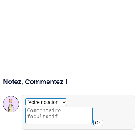
Notez, Commentez !
Commentaire facultatif
Votre notation
OK