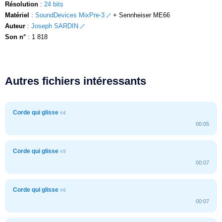
Résolution
:
24 bits
Matériel
:
SoundDevices MixPre-3
+ Sennheiser ME66
Auteur
:
Joseph SARDIN
Son n°
: 1 818
Autres fichiers intéressants
Corde qui glisse
#4
00:05
Corde qui glisse
#5
00:07
Corde qui glisse
#6
00:07