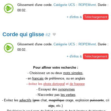
Glissement d'une corde.
Catégorie UCS
:
ROPEMvmt
. Durée :
00:02.
+ d'infos &
Téléchargement
Corde qui glisse
#2
Glissement d'une corde.
Catégorie UCS
:
ROPEMvmt
. Durée :
00:02.
+ d'infos &
Téléchargement
Pour affiner votre recherche :
- Choisissez un ou deux
mots simples
,
- en
français
de préférence, ou en anglais
-
évitez les
phote dortograf
et
de frapppe
- Essayez des
synonymes
- N'accordez pas
les verbes
- Evitez les
adjectifs
(
gros
chat,
magnifique
orage, explosion
puissante
, cri
aigu
, etc.)