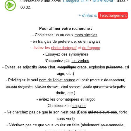
Glissement d'une corde.
Catégorie UCS
:
ROPEMvmt
. Durée :
00:02.
+ d'infos &
Téléchargement
Pour affiner votre recherche :
- Choisissez un ou deux
mots simples
,
- en
français
de préférence, ou en anglais
-
évitez les
phote dortograf
et
de frapppe
- Essayez des
synonymes
- N'accordez pas
les verbes
- Evitez les
adjectifs
(
gros
chat,
magnifique
orage, explosion
puissante
, cri
aigu
, etc.)
- Privilégiez le seul
nom de l'objet source
du bruit (moteur
de triporteur
,
oiseau
de jardin
, klaxon
de taxi
, vent
du soir
, poule
qui a mal à la patte
droite
, etc.)
- évitez les onomatopées et l'argot
- Choisissez le
singulier
- Ne cherchez pas ce que le son n'est pas (Bébé
qui ne pleure pas
, forêt
sans vent
)
- N'écrivez pas ce que vous voulez en faire (aboiement
pour sonnerie
,