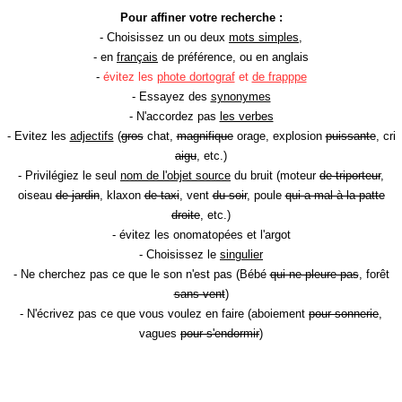
Pour affiner votre recherche :
- Choisissez un ou deux
mots simples
,
- en
français
de préférence, ou en anglais
-
évitez les
phote dortograf
et
de frapppe
- Essayez des
synonymes
- N'accordez pas
les verbes
- Evitez les
adjectifs
(
gros
chat,
magnifique
orage, explosion
puissante
, cri
aigu
, etc.)
- Privilégiez le seul
nom de l'objet source
du bruit (moteur
de triporteur
,
oiseau
de jardin
, klaxon
de taxi
, vent
du soir
, poule
qui a mal à la patte
droite
, etc.)
- évitez les onomatopées et l'argot
- Choisissez le
singulier
- Ne cherchez pas ce que le son n'est pas (Bébé
qui ne pleure pas
, forêt
sans vent
)
- N'écrivez pas ce que vous voulez en faire (aboiement
pour sonnerie
,
vagues
pour s'endormir
)