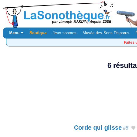
Menu ⏷
Boutique
Jeux sonores
Musée des Sons Disparus
Faites 
6 résult
Corde qui glisse
#5