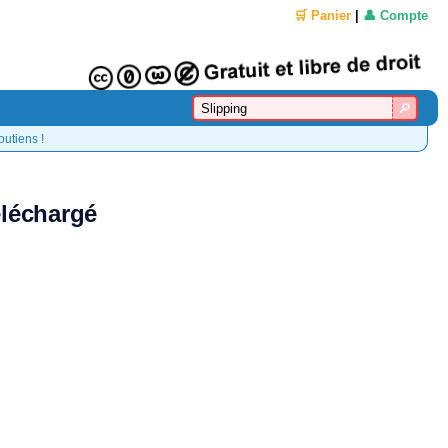
🛒 Panier
|
👤 Compte
outiens !
éléchargé