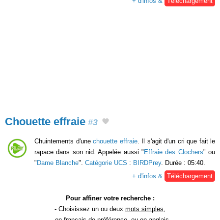
+ d'infos &
Téléchargement
Chouette effraie
#3
Chuintements d'une
chouette effraie
. Il s'agit d'un cri que fait le
rapace dans son nid. Appelée aussi "
Effraie des Clochers
" ou
"
Dame Blanche
".
Catégorie UCS
:
BIRDPrey
. Durée : 05:40.
+ d'infos &
Téléchargement
Pour affiner votre recherche :
- Choisissez un ou deux
mots simples
,
- en
français
de préférence, ou en anglais