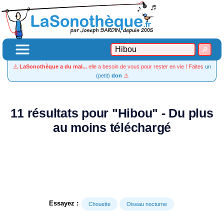
⚠️
LaSonothèque a du mal...
elle a besoin de vous pour rester en vie ! Faites
un
(petit)
don
⚠️
11 résultats pour "Hibou" - Du plus
au moins téléchargé
Essayez :
Chouette
Oiseau nocturne