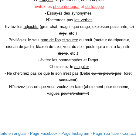
-
évitez les
phote dortograf
et
de frapppe
- Essayez des
synonymes
- N'accordez pas
les verbes
- Evitez les
adjectifs
(
gros
chat,
magnifique
orage, explosion
puissante
, cri
aigu
, etc.)
- Privilégiez le seul
nom de l'objet source
du bruit (moteur
de triporteur
,
oiseau
de jardin
, klaxon
de taxi
, vent
du soir
, poule
qui a mal à la patte
droite
, etc.)
- évitez les onomatopées et l'argot
- Choisissez le
singulier
- Ne cherchez pas ce que le son n'est pas (Bébé
qui ne pleure pas
, forêt
sans vent
)
- N'écrivez pas ce que vous voulez en faire (aboiement
pour sonnerie
,
vagues
pour s'endormir
)
Site en anglais
-
Page Facebook
-
Page Instagram
-
Page YouTube
-
Contact