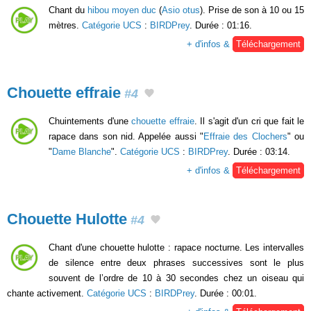
Chant du
hibou moyen duc
(
Asio otus
). Prise de son à 10 ou 15
mètres.
Catégorie UCS
:
BIRDPrey
. Durée : 01:16.
+ d'infos &
Téléchargement
Chouette effraie
#4
Chuintements d'une
chouette effraie
. Il s'agit d'un cri que fait le
rapace dans son nid. Appelée aussi "
Effraie des Clochers
" ou
"
Dame Blanche
".
Catégorie UCS
:
BIRDPrey
. Durée : 03:14.
+ d'infos &
Téléchargement
Chouette Hulotte
#4
Chant d'une chouette hulotte : rapace nocturne. Les intervalles
de silence entre deux phrases successives sont le plus
souvent de l’ordre de 10 à 30 secondes chez un oiseau qui
chante activement.
Catégorie UCS
:
BIRDPrey
. Durée : 00:01.