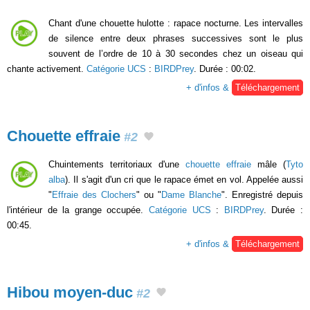
Chant d'une chouette hulotte : rapace nocturne. Les intervalles
de silence entre deux phrases successives sont le plus
souvent de l’ordre de 10 à 30 secondes chez un oiseau qui
chante activement.
Catégorie UCS
:
BIRDPrey
. Durée : 00:02.
+ d'infos &
Téléchargement
Chouette effraie
#2
Chuintements territoriaux d'une
chouette effraie
mâle (
Tyto
alba
). Il s'agit d'un cri que le rapace émet en vol. Appelée aussi
"
Effraie des Clochers
" ou "
Dame Blanche
". Enregistré depuis
l'intérieur de la grange occupée.
Catégorie UCS
:
BIRDPrey
. Durée :
00:45.
+ d'infos &
Téléchargement
Hibou moyen-duc
#2