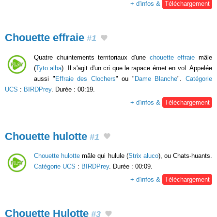
+ d'infos &
Téléchargement
Chouette effraie
#1
Quatre chuintements territoriaux d'une
chouette effraie
mâle
(
Tyto alba
). Il s'agit d'un cri que le rapace émet en vol. Appelée
aussi "
Effraie des Clochers
" ou "
Dame Blanche
".
Catégorie
UCS
:
BIRDPrey
. Durée : 00:19.
+ d'infos &
Téléchargement
Chouette hulotte
#1
Chouette hulotte
mâle qui hulule (
Strix aluco
), ou Chats-huants.
Catégorie UCS
:
BIRDPrey
. Durée : 00:09.
+ d'infos &
Téléchargement
Chouette Hulotte
#3