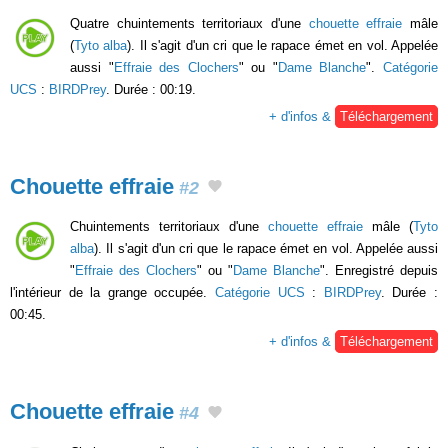
Quatre chuintements territoriaux d'une
chouette effraie
mâle
(
Tyto alba
). Il s'agit d'un cri que le rapace émet en vol. Appelée
aussi "
Effraie des Clochers
" ou "
Dame Blanche
".
Catégorie
UCS
:
BIRDPrey
. Durée : 00:19.
+ d'infos &
Téléchargement
Chouette effraie
#2
Chuintements territoriaux d'une
chouette effraie
mâle (
Tyto
alba
). Il s'agit d'un cri que le rapace émet en vol. Appelée aussi
"
Effraie des Clochers
" ou "
Dame Blanche
". Enregistré depuis
l'intérieur de la grange occupée.
Catégorie UCS
:
BIRDPrey
. Durée :
00:45.
+ d'infos &
Téléchargement
Chouette effraie
#4