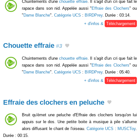
Chuintements d'une
chouette effraie
. Il s'agit d'un cri que fait le
rapace dans son nid. Appelée aussi "
Effraie des Clochers
" ou
"
Dame Blanche
".
Catégorie UCS
:
BIRDPrey
. Durée : 03:14.
+ d'infos &
Téléchargement
Chouette effraie
#3
Chuintements d'une
chouette effraie
. Il s'agit d'un cri que fait le
rapace dans son nid. Appelée aussi "
Effraie des Clochers
" ou
"
Dame Blanche
".
Catégorie UCS
:
BIRDPrey
. Durée : 05:40.
+ d'infos &
Téléchargement
Effraie des clochers en peluche
Bruit qu'émet une peluche d'Effraie des clochers lorsqu'on lui
appuis sur le dos. Une petite boite à musique à pile s'allume
alors diffusant le chant de l'oiseau.
Catégorie UCS
:
MUSCToy
.
Durée : 00:15.