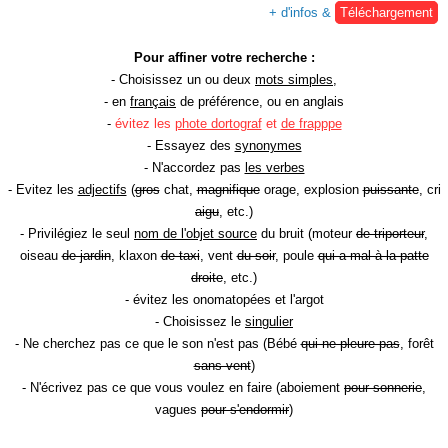
+ d'infos &
Téléchargement
Pour affiner votre recherche :
- Choisissez un ou deux
mots simples
,
- en
français
de préférence, ou en anglais
-
évitez les
phote dortograf
et
de frapppe
- Essayez des
synonymes
- N'accordez pas
les verbes
- Evitez les
adjectifs
(
gros
chat,
magnifique
orage, explosion
puissante
, cri
aigu
, etc.)
- Privilégiez le seul
nom de l'objet source
du bruit (moteur
de triporteur
,
oiseau
de jardin
, klaxon
de taxi
, vent
du soir
, poule
qui a mal à la patte
droite
, etc.)
- évitez les onomatopées et l'argot
- Choisissez le
singulier
- Ne cherchez pas ce que le son n'est pas (Bébé
qui ne pleure pas
, forêt
sans vent
)
- N'écrivez pas ce que vous voulez en faire (aboiement
pour sonnerie
,
vagues
pour s'endormir
)