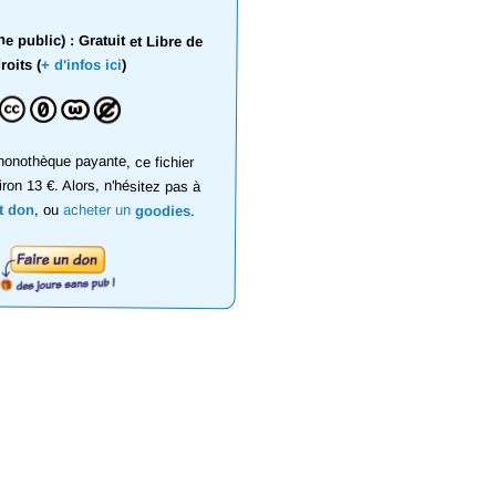
 public) : Gratuit et Libre de
roits (
+ d'infos ici
)
onothèque payante, ce fichier
iron 13 €. Alors, n'hésitez pas à
it don
, ou
acheter un
goodies
.