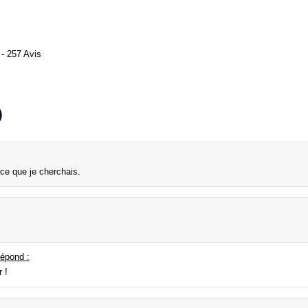
- 257 Avis
)
ce que je cherchais.
épond :
r !