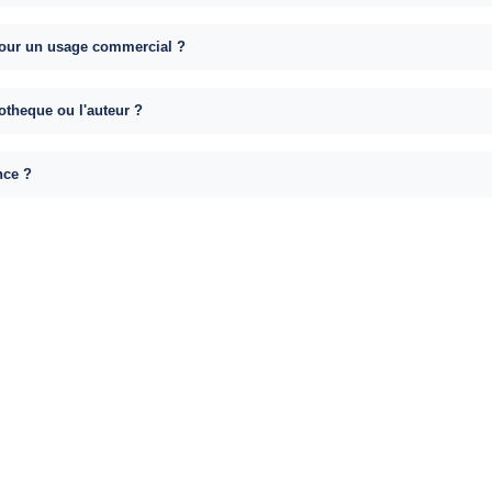
e pour un usage commercial ?
otheque ou l'auteur ?
nce ?