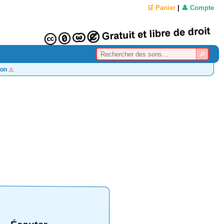
🛒 Panier
|
👤 Compte
on
⚠️