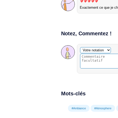
Exactement ce que je ch
Notez, Commentez !
Commentaire facultatif
Votre notation
Mots-clés
#Ambiance
#Atmosphere