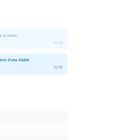
 le matin
02:49
res d'une étable
02:06