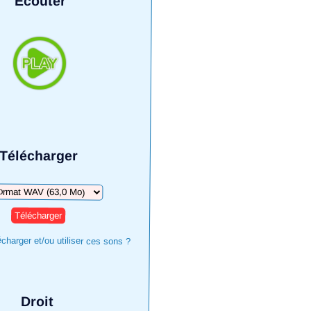
Écouter
Télécharger
arger
harger et/ou utiliser ces sons ?
Droit