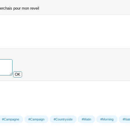
erchais pour mon reveil
OK
#Campagne
#Campaign
#Countryside
#Matin
#Morning
#Nat