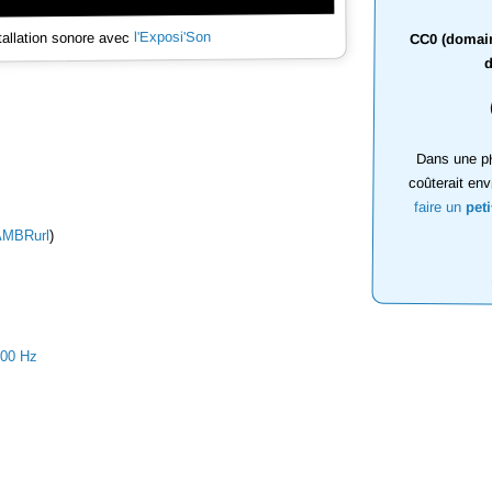
l'Exposi'Son
tallation sonore avec
CC0 (domaine
d
Dans une ph
coûterait env
faire un
pet
AMBRurl
)
000 Hz