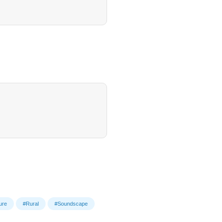
ure
#Rural
#Soundscape