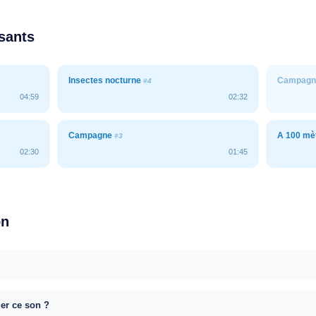
ssants
Insectes nocturne
Campagne
#4
04:59
02:32
Campagne
A 100 mèt
#3
02:30
01:45
on
uer ce son ?