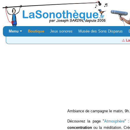
Menu ⏷
Boutique
Jeux sonores
Musée des Sons Disparus
⚠️
La
Ambiance de campagne le matin, 9h. 
Découvrez la page "
Atmosphère
" 
concentration
ou la méditation. Cr