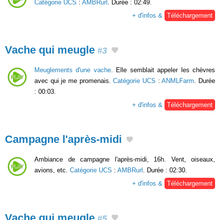
Catégorie UCS
:
AMBRurl
. Durée : 02:49.
+ d'infos &
Téléchargement
Vache qui meugle
#3
Meuglements d'une vache
. Elle semblait appeler les chèvres
avec qui je me promenais.
Catégorie UCS
:
ANMLFarm
. Durée
: 00:03.
+ d'infos &
Téléchargement
Campagne l'après-midi
Ambiance de campagne l'après-midi, 16h. Vent, oiseaux,
avions, etc.
Catégorie UCS
:
AMBRurl
. Durée : 02:30.
+ d'infos &
Téléchargement
Vache qui meugle
#5