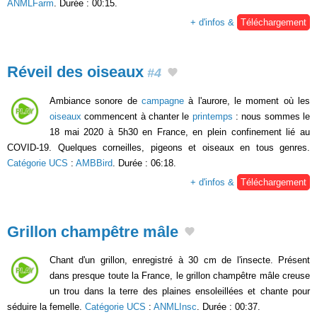
ANMLFarm
. Durée : 00:15.
+ d'infos &
Téléchargement
Réveil des oiseaux
#4
Ambiance sonore de
campagne
à l'aurore, le moment où les
oiseaux
commencent à chanter le
printemps
: nous sommes le
18 mai 2020 à 5h30 en France, en plein confinement lié au
COVID-19. Quelques corneilles, pigeons et oiseaux en tous genres.
Catégorie UCS
:
AMBBird
. Durée : 06:18.
+ d'infos &
Téléchargement
Grillon champêtre mâle
Chant d'un grillon, enregistré à 30 cm de l'insecte. Présent
dans presque toute la France, le grillon champêtre mâle creuse
un trou dans la terre des plaines ensoleillées et chante pour
séduire la femelle.
Catégorie UCS
:
ANMLInsc
. Durée : 00:37.