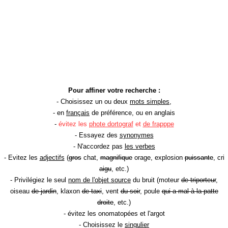
Pour affiner votre recherche :
- Choisissez un ou deux
mots simples
,
- en
français
de préférence, ou en anglais
-
évitez les
phote dortograf
et
de frapppe
- Essayez des
synonymes
- N'accordez pas
les verbes
- Evitez les
adjectifs
(
gros
chat,
magnifique
orage, explosion
puissante
, cri
aigu
, etc.)
- Privilégiez le seul
nom de l'objet source
du bruit (moteur
de triporteur
,
oiseau
de jardin
, klaxon
de taxi
, vent
du soir
, poule
qui a mal à la patte
droite
, etc.)
- évitez les onomatopées et l'argot
- Choisissez le
singulier