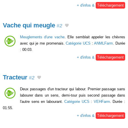
+ d'infos &
Téléchargement
Vache qui meugle
#2
Meuglements d'une vache
. Elle semblait appeler les chèvres
avec qui je me promenais.
Catégorie UCS
:
ANMLFarm
. Durée
: 00:03.
+ d'infos &
Téléchargement
Tracteur
#2
Deux passages d'un tracteur qui labour. Premier passage sans
labourer dans un sens, demi-tour puis second passage dans
l'autre sens en labourant.
Catégorie UCS
:
VEHFarm
. Durée :
01:55.
+ d'infos &
Téléchargement