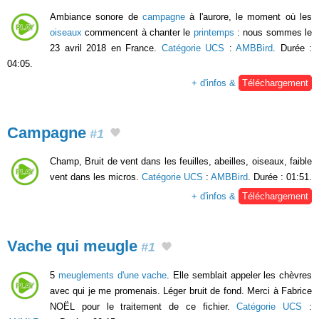
Ambiance sonore de
campagne
à l'aurore, le moment où les
oiseaux
commencent à chanter le
printemps
: nous sommes le
23 avril 2018 en France.
Catégorie UCS
:
AMBBird
. Durée :
04:05.
+ d'infos &
Téléchargement
Campagne
#1
Champ, Bruit de vent dans les feuilles, abeilles, oiseaux, faible
vent dans les micros.
Catégorie UCS
:
AMBBird
. Durée : 01:51.
+ d'infos &
Téléchargement
Vache qui meugle
#1
5
meuglements d'une vache
. Elle semblait appeler les chèvres
avec qui je me promenais. Léger bruit de fond. Merci à Fabrice
NOËL pour le traitement de ce fichier.
Catégorie UCS
: