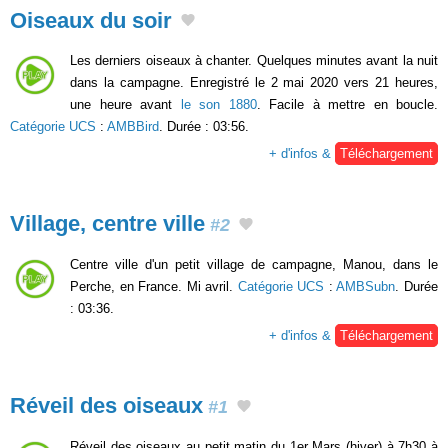
Oiseaux du soir
Les derniers oiseaux à chanter. Quelques minutes avant la nuit
dans la campagne. Enregistré le 2 mai 2020 vers 21 heures,
une heure avant
le son 1880
. Facile à mettre en boucle.
Catégorie UCS
:
AMBBird
. Durée : 03:56.
+ d'infos &
Téléchargement
Village, centre ville
#2
Centre ville d'un petit village de campagne, Manou, dans le
Perche, en France. Mi avril.
Catégorie UCS
:
AMBSubn
. Durée
: 03:36.
+ d'infos &
Téléchargement
Réveil des oiseaux
#1
Réveil des oiseaux au petit matin du 1er Mars (hiver) à 7h30 à