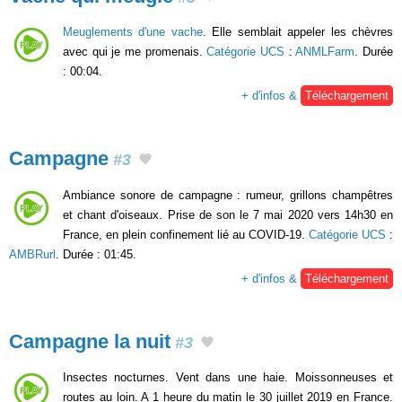
Meuglements d'une vache
. Elle semblait appeler les chèvres
avec qui je me promenais.
Catégorie UCS
:
ANMLFarm
. Durée
: 00:04.
+ d'infos &
Téléchargement
Campagne
#3
Ambiance sonore de campagne : rumeur, grillons champêtres
et chant d'oiseaux. Prise de son le 7 mai 2020 vers 14h30 en
France, en plein confinement lié au COVID-19.
Catégorie UCS
:
AMBRurl
. Durée : 01:45.
+ d'infos &
Téléchargement
Campagne la nuit
#3
Insectes nocturnes. Vent dans une haie. Moissonneuses et
routes au loin. A 1 heure du matin le 30 juillet 2019 en France.