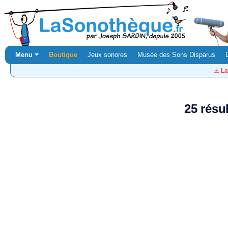
Menu ⏷
Boutique
Jeux sonores
Musée des Sons Disparus
⚠️
La
25 résu