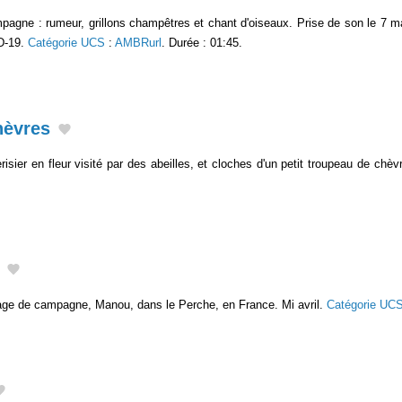
gne : rumeur, grillons champêtres et chant d'oiseaux. Prise de son le 7 m
D-19.
Catégorie UCS
:
AMBRurl
. Durée : 01:45.
hèvres
sier en fleur visité par des abeilles, et cloches d'un petit troupeau de chè
illage de campagne, Manou, dans le Perche, en France. Mi avril.
Catégorie UC