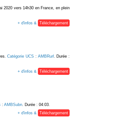
ai 2020 vers 14h30 en France, en plein
+ d'infos &
Téléchargement
vres.
Catégorie UCS
:
AMBRurl
. Durée :
+ d'infos &
Téléchargement
S
:
AMBSubn
. Durée : 04:03.
+ d'infos &
Téléchargement