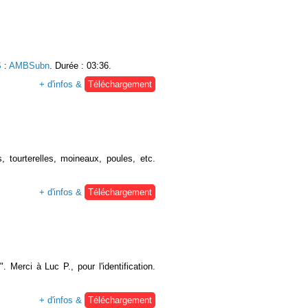
S
:
AMBSubn
. Durée : 03:36.
+ d'infos &
Téléchargement
 tourterelles, moineaux, poules, etc.
+ d'infos &
Téléchargement
 Merci à Luc P., pour l'identification.
+ d'infos &
Téléchargement