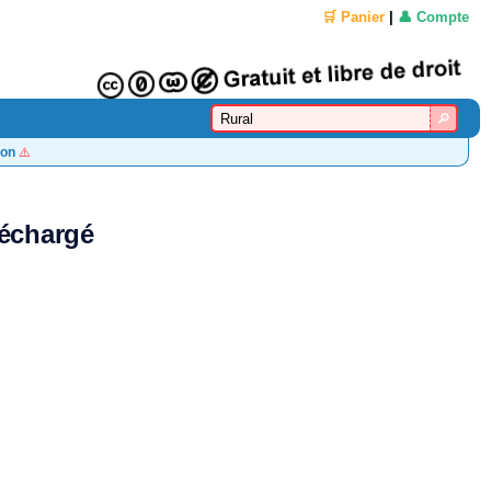
🛒 Panier
|
👤 Compte
on
⚠️
léchargé