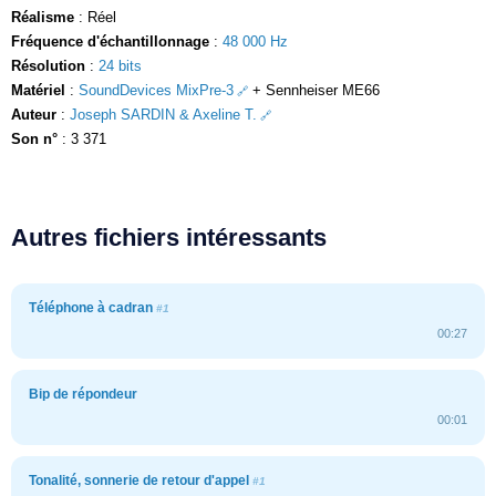
Réalisme
: Réel
Fréquence d'échantillonnage
:
48 000 Hz
Résolution
:
24 bits
Matériel
:
SoundDevices MixPre-3
+ Sennheiser ME66
Auteur
:
Joseph SARDIN & Axeline T.
Son n°
: 3 371
Autres fichiers intéressants
Téléphone à cadran
#1
00:27
Bip de répondeur
00:01
Tonalité, sonnerie de retour d'appel
#1