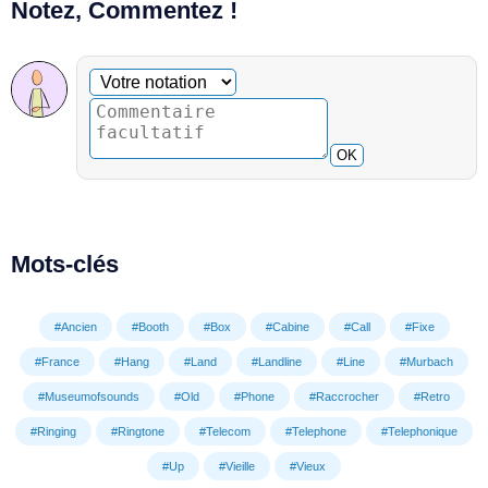
Notez, Commentez !
Commentaire facultatif
Votre notation
OK
Mots-clés
#Ancien
#Booth
#Box
#Cabine
#Call
#Fixe
#France
#Hang
#Land
#Landline
#Line
#Murbach
#Museumofsounds
#Old
#Phone
#Raccrocher
#Retro
#Ringing
#Ringtone
#Telecom
#Telephone
#Telephonique
#Up
#Vieille
#Vieux