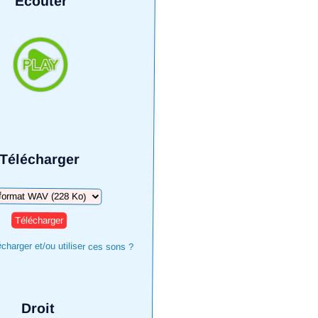
Écouter
Télécharger
harger
harger et/ou utiliser ces sons ?
Droit