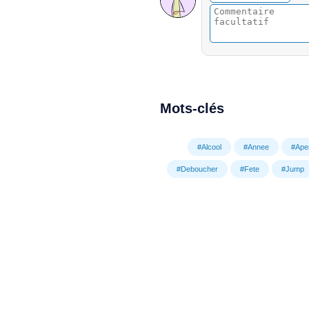
Mots-clés
#Alcool
#Annee
#Aperi
#Deboucher
#Fete
#Jump