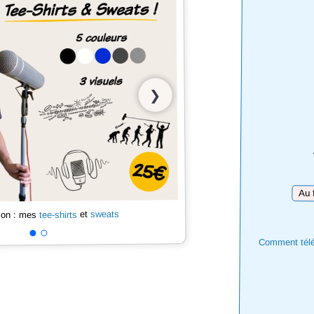
❯
Téléc
sweats
et
tee-shirts
 son : mes
Comment téléc