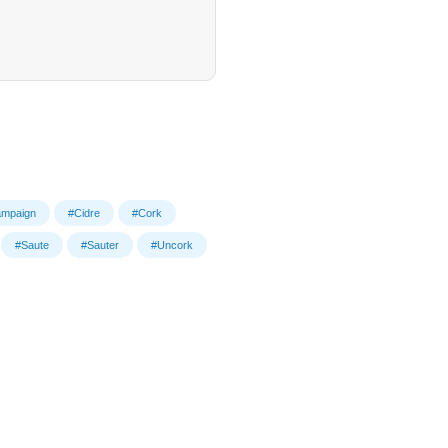
mpaign
#Cidre
#Cork
#Saute
#Sauter
#Uncork