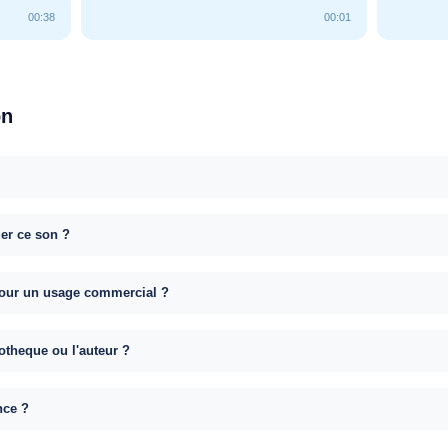
00:38
00:01
on
uer ce son ?
e pour un usage commercial ?
otheque ou l'auteur ?
nce ?