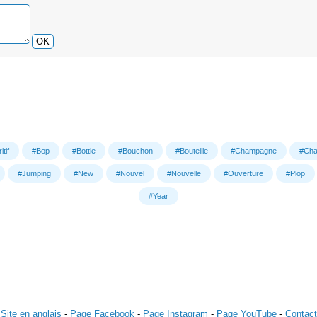
OK
tif
#Bop
#Bottle
#Bouchon
#Bouteille
#Champagne
#Cha
#Jumping
#New
#Nouvel
#Nouvelle
#Ouverture
#Plop
#Year
Site en anglais
-
Page Facebook
-
Page Instagram
-
Page YouTube
-
Contact