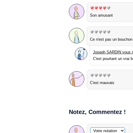
Son amusant
Ce n'est pas un bouchon 
Joseph SARDIN vous r
C'est pourtant un vrai bo
C'est mauvais
Notez, Commentez !
Commentaire facultatif
Votre notation