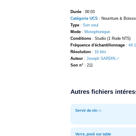
Durée
: 00:03
Catégorie UCS
: Nourriture & Boisson
Type
:
Son seul
Mode
:
Monophonique
Conditions
: Studio (1 Rode NT5)
Fréquence d'échantillonnage
:
44 
Résolution
:
16 bits
Auteur
:
Joseph SARDIN
Son n°
: 211
Autres fichiers intére
Servir du vin
#1
Verre, posé sur table