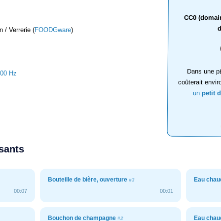
CC0 (domaine
d
 / Verrerie (
FOODGware
)
Dans une ph
100 Hz
coûterait envir
un
petit 
ssants
Bouteille de bière, ouverture
Eau chau
#3
00:07
00:01
Bouchon de champagne
Eau chau
#2