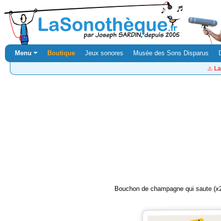
Menu ⏷
Boutique
Jeux sonores
Musée des Sons Disparus
⚠️
La
Bouchon de champagne qui saute (x2