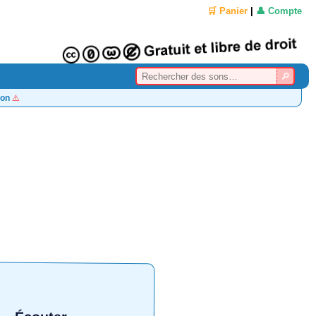
🛒 Panier
|
👤 Compte
on
⚠️