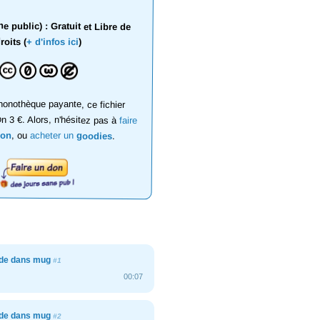
 public) : Gratuit et Libre de
roits (
+ d'infos ici
)
onothèque payante, ce fichier
on 3 €. Alors, n'hésitez pas à
faire
don
, ou
acheter un
goodies
.
de dans mug
#1
00:07
de dans mug
#2