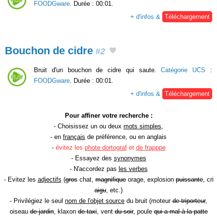
FOODGware
. Durée : 00:01.
+ d'infos &
Téléchargement
Bouchon de cidre
#2
Bruit d'un bouchon de cidre qui saute.
Catégorie UCS
:
FOODGware
. Durée : 00:01.
+ d'infos &
Téléchargement
Pour affiner votre recherche :
- Choisissez un ou deux
mots simples
,
- en
français
de préférence, ou en anglais
-
évitez les
phote dortograf
et
de frapppe
- Essayez des
synonymes
- N'accordez pas
les verbes
- Evitez les
adjectifs
(
gros
chat,
magnifique
orage, explosion
puissante
, cri
aigu
, etc.)
- Privilégiez le seul
nom de l'objet source
du bruit (moteur
de triporteur
,
oiseau
de jardin
, klaxon
de taxi
, vent
du soir
, poule
qui a mal à la patte