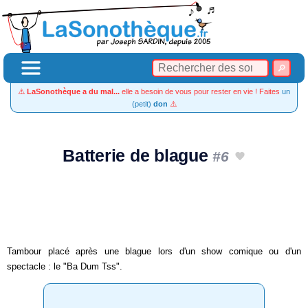
⚠️
LaSonothèque a du mal...
elle a besoin de vous pour rester en vie ! Faites
un
(petit)
don
⚠️
Batterie de blague
#6
Tambour placé après une blague lors d'un show comique ou d'un
spectacle : le "Ba Dum Tss".