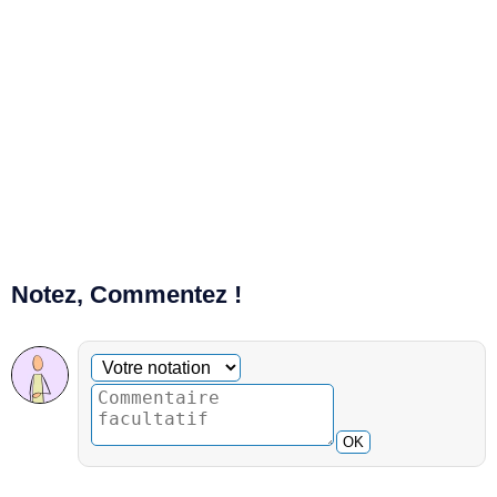
Notez, Commentez !
Commentaire facultatif
Votre notation
OK