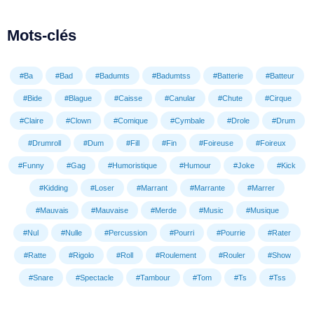
Mots-clés
#Ba
#Bad
#Badumts
#Badumtss
#Batterie
#Batteur
#Bide
#Blague
#Caisse
#Canular
#Chute
#Cirque
#Claire
#Clown
#Comique
#Cymbale
#Drole
#Drum
#Drumroll
#Dum
#Fill
#Fin
#Foireuse
#Foireux
#Funny
#Gag
#Humoristique
#Humour
#Joke
#Kick
#Kidding
#Loser
#Marrant
#Marrante
#Marrer
#Mauvais
#Mauvaise
#Merde
#Music
#Musique
#Nul
#Nulle
#Percussion
#Pourri
#Pourrie
#Rater
#Ratte
#Rigolo
#Roll
#Roulement
#Rouler
#Show
#Snare
#Spectacle
#Tambour
#Tom
#Ts
#Tss