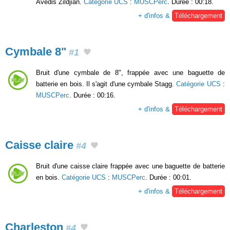
Avedis Zildjian.
Catégorie UCS
:
MUSCPerc
. Durée : 00:18.
+ d'infos &
Téléchargement
Cymbale 8"
#1
Bruit d'une cymbale de 8", frappée avec une baguette de
batterie en bois. Il s'agit d'une cymbale Stagg.
Catégorie UCS
:
MUSCPerc
. Durée : 00:16.
+ d'infos &
Téléchargement
Caisse claire
#4
Bruit d'une caisse claire frappée avec une baguette de batterie
en bois.
Catégorie UCS
:
MUSCPerc
. Durée : 00:01.
+ d'infos &
Téléchargement
Charleston
#4