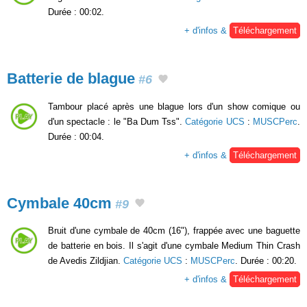
Durée : 00:02.
+ d'infos &
Téléchargement
Batterie de blague
#6
Tambour placé après une blague lors d'un show comique ou
d'un spectacle : le "Ba Dum Tss".
Catégorie UCS
:
MUSCPerc
.
Durée : 00:04.
+ d'infos &
Téléchargement
Cymbale 40cm
#9
Bruit d'une cymbale de 40cm (16"), frappée avec une baguette
de batterie en bois. Il s'agit d'une cymbale Medium Thin Crash
de Avedis Zildjian.
Catégorie UCS
:
MUSCPerc
. Durée : 00:20.
+ d'infos &
Téléchargement