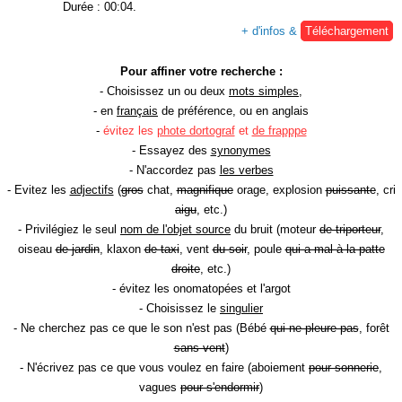
Durée : 00:04.
+ d'infos &
Téléchargement
Pour affiner votre recherche :
- Choisissez un ou deux
mots simples
,
- en
français
de préférence, ou en anglais
-
évitez les
phote dortograf
et
de frapppe
- Essayez des
synonymes
- N'accordez pas
les verbes
- Evitez les
adjectifs
(
gros
chat,
magnifique
orage, explosion
puissante
, cri
aigu
, etc.)
- Privilégiez le seul
nom de l'objet source
du bruit (moteur
de triporteur
,
oiseau
de jardin
, klaxon
de taxi
, vent
du soir
, poule
qui a mal à la patte
droite
, etc.)
- évitez les onomatopées et l'argot
- Choisissez le
singulier
- Ne cherchez pas ce que le son n'est pas (Bébé
qui ne pleure pas
, forêt
sans vent
)
- N'écrivez pas ce que vous voulez en faire (aboiement
pour sonnerie
,
vagues
pour s'endormir
)