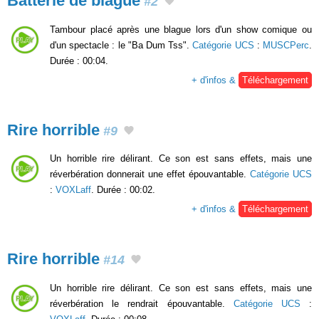
Batterie de blague
#2
Tambour placé après une blague lors d'un show comique ou
d'un spectacle : le "Ba Dum Tss".
Catégorie UCS
:
MUSCPerc
.
Durée : 00:04.
+ d'infos &
Téléchargement
Rire horrible
#9
Un horrible rire délirant. Ce son est sans effets, mais une
réverbération donnerait une effet épouvantable.
Catégorie UCS
:
VOXLaff
. Durée : 00:02.
+ d'infos &
Téléchargement
Rire horrible
#14
Un horrible rire délirant. Ce son est sans effets, mais une
réverbération le rendrait épouvantable.
Catégorie UCS
: