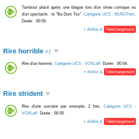
Tambour placé après une blague lors d'un show comique ou
d'un spectacle : le "Ba Dum Tss".
Catégorie UCS
:
MUSCPerc
.
Durée : 00:05.
+ d'infos &
Téléchargement
Rire horrible
#1
Rire d'un homme.
Catégorie UCS
:
VOXLaff
. Durée : 00:04.
+ d'infos &
Téléchargement
Rire strident
Rire d'une sorcière par exemple, 2 fois.
Catégorie UCS
:
VOXLaff
. Durée : 00:05.
+ d'infos &
Téléchargement