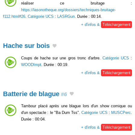
réaliser ce bruitage :
https://lasonotheque.org/dossiers/techniques-bruitage-
f112.html#26
.
Catégorie UCS
:
LASRGun
. Durée : 00:14.
+ d'infos &
Téléchargement
Hache sur bois
Coups de hache sur une gros tronc d'arbre.
Catégorie UCS
:
WOODImpt
. Durée : 00:19.
+ d'infos &
Téléchargement
Batterie de blague
#6
Tambour placé après une blague lors d'un show comique ou
d'un spectacle : le "Ba Dum Tss".
Catégorie UCS
:
MUSCPerc
.
Durée : 00:04.
+ d'infos &
Téléchargement