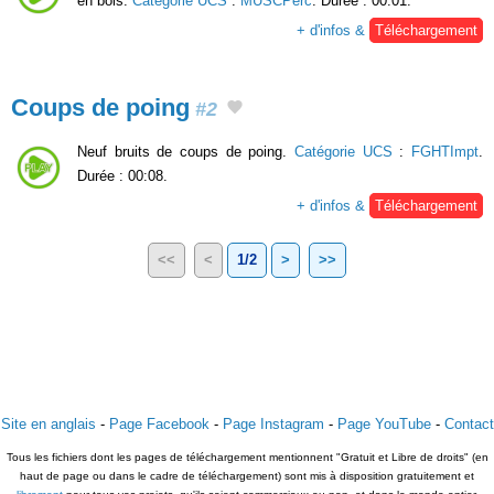
en bois.
Catégorie UCS
:
MUSCPerc
. Durée : 00:01.
+ d'infos &
Téléchargement
Coups de poing
#2
Neuf bruits de coups de poing.
Catégorie UCS
:
FGHTImpt
.
Durée : 00:08.
+ d'infos &
Téléchargement
<<
<
1/2
>
>>
Site en anglais
-
Page Facebook
-
Page Instagram
-
Page YouTube
-
Contact
Tous les fichiers dont les pages de téléchargement mentionnent "Gratuit et Libre de droits" (en
haut de page ou dans le cadre de téléchargement) sont mis à disposition gratuitement et