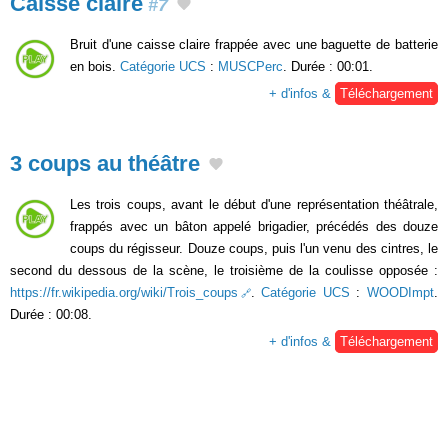
Caisse claire
#7
Bruit d'une caisse claire frappée avec une baguette de batterie
en bois.
Catégorie UCS
:
MUSCPerc
. Durée : 00:01.
+ d'infos &
Téléchargement
3 coups au théâtre
Les trois coups, avant le début d'une représentation théâtrale,
frappés avec un bâton appelé brigadier, précédés des douze
coups du régisseur. Douze coups, puis l'un venu des cintres, le
second du dessous de la scène, le troisième de la coulisse opposée :
https://fr.wikipedia.org/wiki/Trois_coups
.
Catégorie UCS
:
WOODImpt
.
Durée : 00:08.
+ d'infos &
Téléchargement