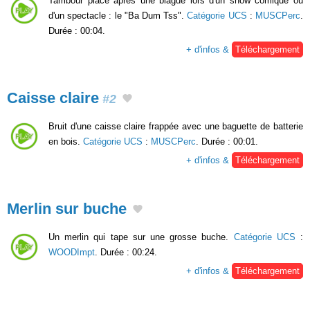
Tambour placé après une blague lors d'un show comique ou
d'un spectacle : le "Ba Dum Tss".
Catégorie UCS
:
MUSCPerc
.
Durée : 00:04.
+ d'infos &
Téléchargement
Caisse claire
#2
Bruit d'une caisse claire frappée avec une baguette de batterie
en bois.
Catégorie UCS
:
MUSCPerc
. Durée : 00:01.
+ d'infos &
Téléchargement
Merlin sur buche
Un merlin qui tape sur une grosse buche.
Catégorie UCS
:
WOODImpt
. Durée : 00:24.
+ d'infos &
Téléchargement