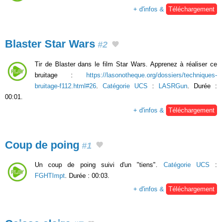
+ d'infos &
Téléchargement
Blaster Star Wars
#2
Tir de Blaster dans le film Star Wars. Apprenez à réaliser ce
bruitage :
https://lasonotheque.org/dossiers/techniques-
bruitage-f112.html#26
.
Catégorie UCS
:
LASRGun
. Durée :
00:01.
+ d'infos &
Téléchargement
Coup de poing
#1
Un coup de poing suivi d'un "tiens".
Catégorie UCS
:
FGHTImpt
. Durée : 00:03.
+ d'infos &
Téléchargement