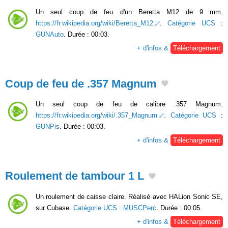
Un seul coup de feu d'un Beretta M12 de 9 mm.
https://fr.wikipedia.org/wiki/Beretta_M12
.
Catégorie UCS
:
GUNAuto
. Durée : 00:03.
+ d'infos &
Téléchargement
Coup de feu de .357 Magnum
Un seul coup de feu de calibre .357 Magnum.
https://fr.wikipedia.org/wiki/.357_Magnum
.
Catégorie UCS
:
GUNPis
. Durée : 00:03.
+ d'infos &
Téléchargement
Roulement de tambour 1 L
Un roulement de caisse claire. Réalisé avec HALion Sonic SE,
sur Cubase.
Catégorie UCS
:
MUSCPerc
. Durée : 00:05.
+ d'infos &
Téléchargement