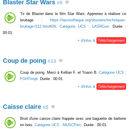
Blaster Star Wars
#5
Tir de Blaster dans le film Star Wars. Apprenez à réaliser ce
bruitage :
https://lasonotheque.org/dossiers/techniques-
bruitage-f112.html#26
.
Catégorie UCS
:
LASRGun
. Durée :
00:01.
+ d'infos &
Téléchargement
Coup de poing
#13
Coup de poing. Merci à Kellian F. et Yoann B.
Catégorie UCS
:
FGHTImpt
. Durée : 00:01.
+ d'infos &
Téléchargement
Caisse claire
#5
Bruit d'une caisse claire frappée avec une baguette de batterie
en bois.
Catégorie UCS
:
MUSCPerc
. Durée : 00:01.