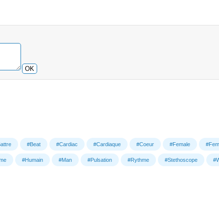
OK
attre
#Beat
#Cardiac
#Cardiaque
#Coeur
#Female
#Fe
me
#Humain
#Man
#Pulsation
#Rythme
#Stethoscope
#