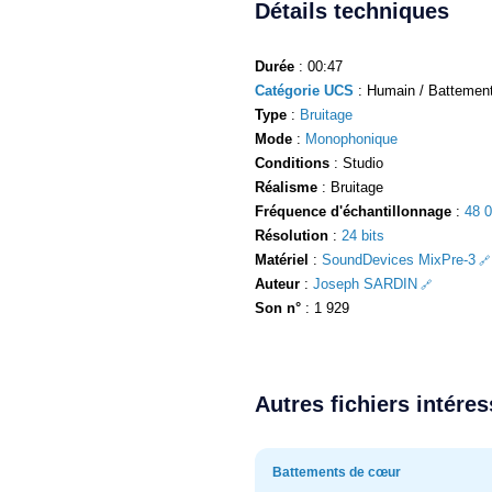
Détails techniques
Durée
: 00:47
Catégorie UCS
: Humain / Battement
Type
:
Bruitage
Mode
:
Monophonique
Conditions
: Studio
Réalisme
: Bruitage
Fréquence d'échantillonnage
:
48 
Résolution
:
24 bits
Matériel
:
SoundDevices MixPre-3
Auteur
:
Joseph SARDIN
Son n°
: 1 929
Autres fichiers intére
Battements de cœur