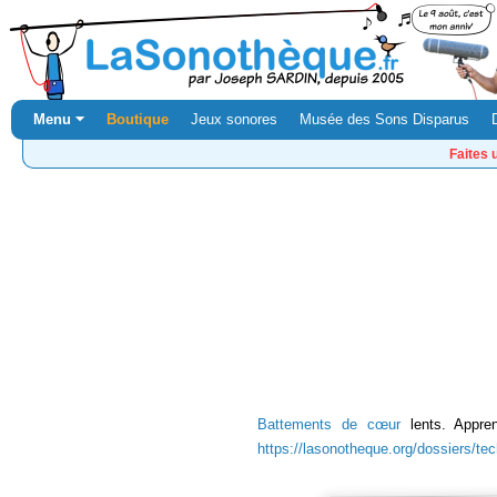
Menu ⏷
Boutique
Jeux sonores
Musée des Sons Disparus
Faites 
Battements de cœur
lents. Appren
https://lasonotheque.org/dossiers/te