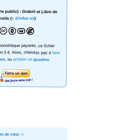
 public) : Gratuit et Libre de
roits (
+ d'infos ici
)
onothèque payante, ce fichier
on 5 €. Alors, n'hésitez pas à
faire
don
, ou
acheter un
goodies
.
ts de cœur
#5