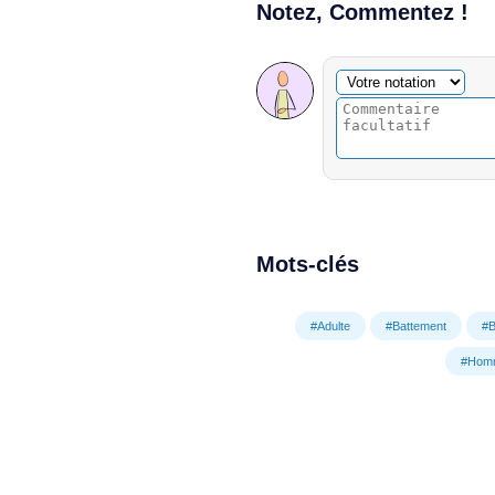
Notez, Commentez !
Commentaire facultatif
Votre notation
Mots-clés
#Adulte
#Battement
#B
#Hom