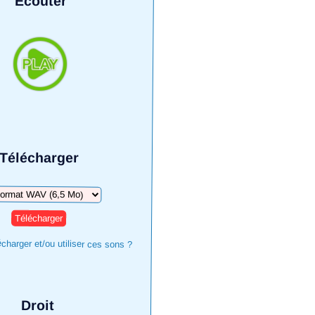
Écouter
Télécharger
harger
harger et/ou utiliser ces sons ?
Droit