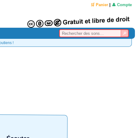
🛒 Panier
|
👤 Compte
outiens !