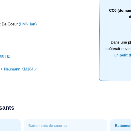
CC0 (domaine
d
 De Coeur (
HMNHart
)
Dans une ph
coûterait envir
un
petit 
000 Hz
+
Neumann KM184
ssants
Battements de cœur
Battemen
#4