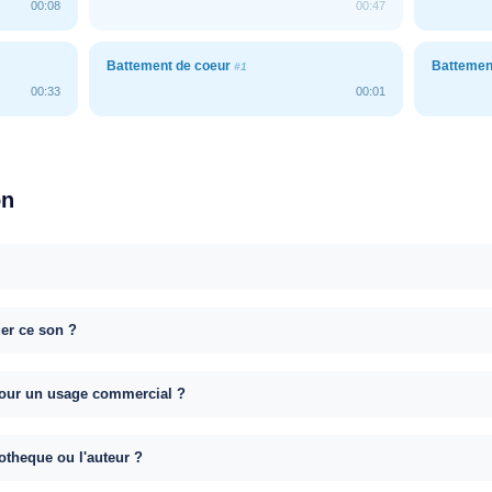
00:08
00:47
Battement de coeur
Battemen
#1
00:33
00:01
on
uer ce son ?
e pour un usage commercial ?
otheque ou l'auteur ?