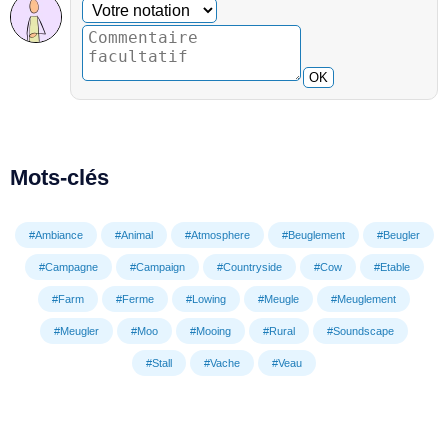
Commentaire facultatif
Votre notation
OK
Mots-clés
#Ambiance
#Animal
#Atmosphere
#Beuglement
#Beugler
#Campagne
#Campaign
#Countryside
#Cow
#Etable
#Farm
#Ferme
#Lowing
#Meugle
#Meuglement
#Meugler
#Moo
#Mooing
#Rural
#Soundscape
#Stall
#Vache
#Veau