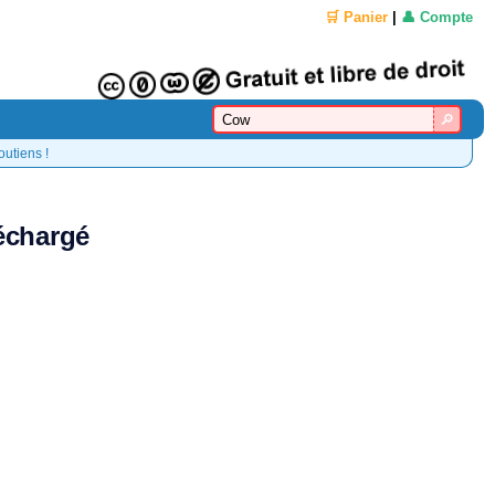
🛒 Panier
|
👤 Compte
outiens !
léchargé