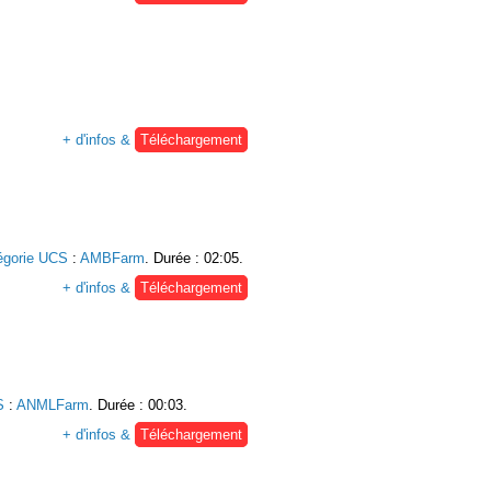
+ d'infos &
Téléchargement
égorie UCS
:
AMBFarm
. Durée : 02:05.
+ d'infos &
Téléchargement
S
:
ANMLFarm
. Durée : 00:03.
+ d'infos &
Téléchargement