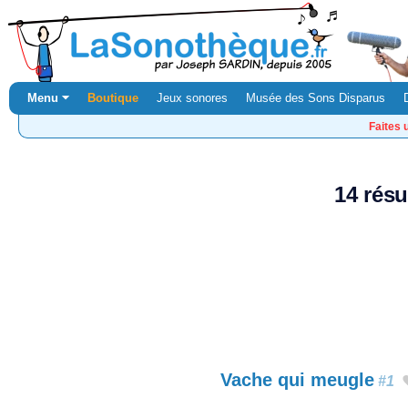
Menu ⏷
Boutique
Jeux sonores
Musée des Sons Disparus
Faites 
14 résu
Vache qui meugle
#1