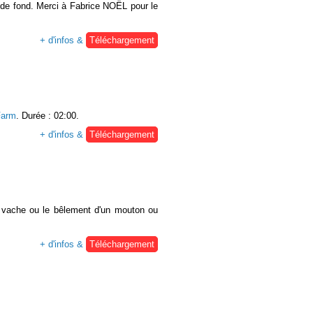
t de fond. Merci à Fabrice NOËL pour le
+ d'infos &
Téléchargement
arm
. Durée : 02:00.
+ d'infos &
Téléchargement
e vache ou le bêlement d'un mouton ou
+ d'infos &
Téléchargement