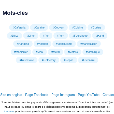
Mots-clés
#Cafeteria
#Cantine
#Couvert
#Cuisine
#Cutlery
#Dinar
#Diner
#Fer
#Fork
#Fourchette
#Hand
#Handling
#Kitchen
#Manipulante
#Manipulation
#Manipuler
#Meal
#Metal
#Metalic
#Metallique
#Refectoire
#Refectory
#Repas
#Ustensile
Site en anglais
-
Page Facebook
-
Page Instagram
-
Page YouTube
-
Contact
Tous les fichiers dont les pages de téléchargement mentionnent "Gratuit et Libre de droits" (en
haut de page ou dans le cadre de téléchargement) sont mis à disposition gratuitement et
librement
pour tous vos projets, qu'ils soient commerciaux ou non, et dans le monde entier.