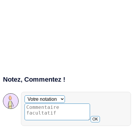
Notez, Commentez !
Commentaire facultatif
Votre notation
OK