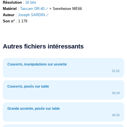
Résolution
:
16 bits
Matériel
:
Tascam DR-40
+ Sennheiser ME66
Auteur
:
Joseph SARDIN
Son n°
: 1 179
Autres fichiers intéressants
Couverts, manipulations sur assiette
01:02
Couverts, posés sur table
00:29
Grande assiette, posée sur table
00:35