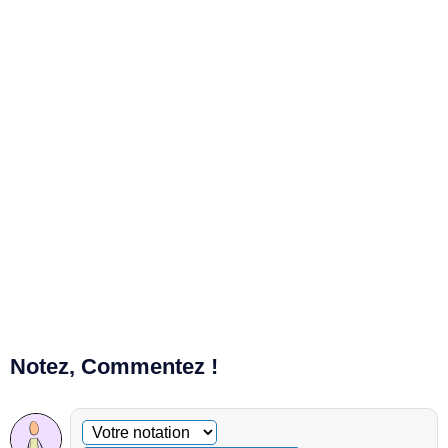
Notez, Commentez !
Commentaire facultatif
Votre notation