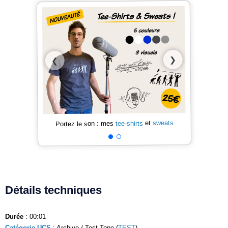
❯
❮
sweats
et
tee-shirts
Portez le son : mes
Détails techniques
Durée
: 00:01
Catégorie UCS
: Archive / Test Tone (
TEST
)