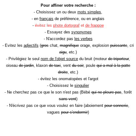
Pour affiner votre recherche :
- Choisissez un ou deux
mots simples
,
- en
français
de préférence, ou en anglais
-
évitez les
phote dortograf
et
de frapppe
- Essayez des
synonymes
- N'accordez pas
les verbes
- Evitez les
adjectifs
(
gros
chat,
magnifique
orage, explosion
puissante
, cri
aigu
, etc.)
- Privilégiez le seul
nom de l'objet source
du bruit (moteur
de triporteur
,
oiseau
de jardin
, klaxon
de taxi
, vent
du soir
, poule
qui a mal à la patte
droite
, etc.)
- évitez les onomatopées et l'argot
- Choisissez le
singulier
- Ne cherchez pas ce que le son n'est pas (Bébé
qui ne pleure pas
, forêt
sans vent
)
- N'écrivez pas ce que vous voulez en faire (aboiement
pour sonnerie
,
vagues
pour s'endormir
)