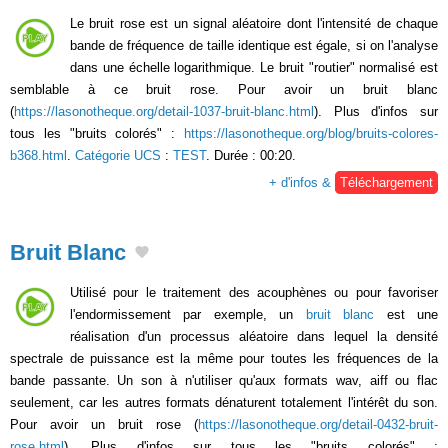
Le bruit rose est un signal aléatoire dont l'intensité de chaque
bande de fréquence de taille identique est égale, si on l'analyse
dans une échelle logarithmique. Le bruit "routier" normalisé est
semblable à ce bruit rose. Pour avoir un bruit blanc
(
https://lasonotheque.org/detail-1037-bruit-blanc.html
). Plus d'infos sur
tous les "bruits colorés" :
https://lasonotheque.org/blog/bruits-colores-
b368.html
.
Catégorie UCS
:
TEST
. Durée : 00:20.
+ d'infos &
Téléchargement
Bruit Blanc
Utilisé pour le traitement des acouphènes ou pour favoriser
l'endormissement par exemple, un
bruit blanc
est une
réalisation d'un processus aléatoire dans lequel la densité
spectrale de puissance est la même pour toutes les fréquences de la
bande passante. Un son à n'utiliser qu'aux formats wav, aiff ou flac
seulement, car les autres formats dénaturent totalement l'intérêt du son.
Pour avoir un bruit rose (
https://lasonotheque.org/detail-0432-bruit-
rose.html
). Plus d'infos sur tous les "bruits colorés" :